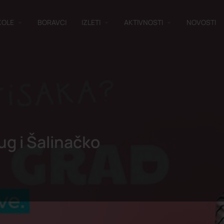
KOLE
BORAVCI
IZLETI
AKTIVNOSTI
NOVOSTI
lug i Šalinačko
ustva posetilaca
0