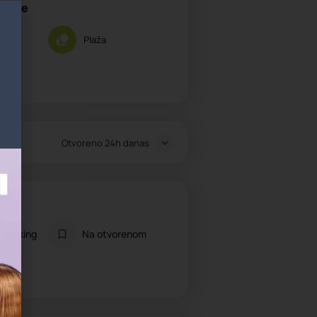
akcije
Plaža
Otvoreno 24h danas
 parking
Na otvorenom