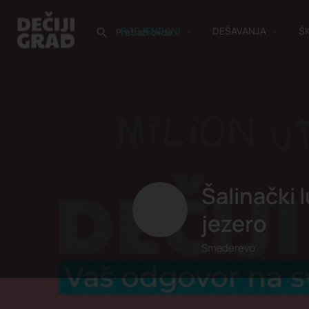
RODJENDANI
DEŠAVANJA
Š
Šalinački 
jezero
Smederevo
Informacije
Isk