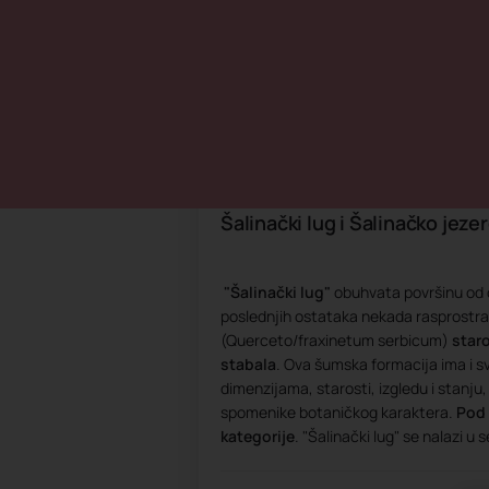
Pronađi na mapi
Šalinački lug i Šalinačko jeze
"Šalinački lug"
obuhvata površinu od
poslednjih ostataka nekada rasprostr
(Querceto/fraxinetum serbicum)
star
stabala
. Ova šumska formacija ima i s
dimenzijama, starosti, izgledu i stanju,
spomenike botaničkog karaktera.
Pod 
kategorije
. "Šalinački lug" se nalazi u