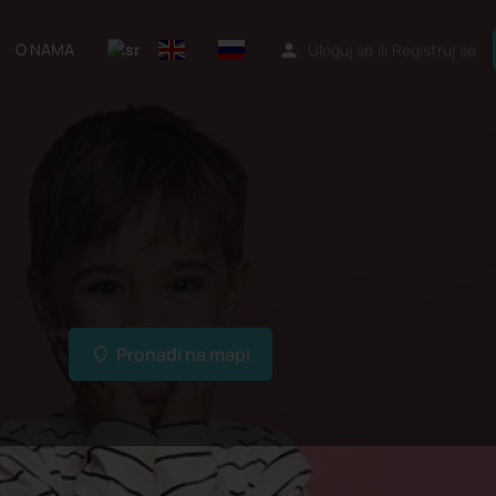
O NAMA
Uloguj se
ili
Registruj se
Pronađi na mapi