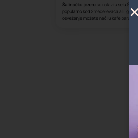
Šalinačko jezero
se nalazi u selu Šalin
popularno kod Smederevaca ali i gostij
osveženje možete naći u kafe baru na 