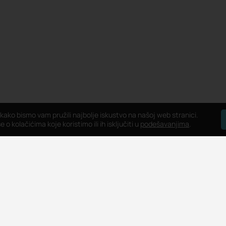
 kako bismo vam pružili najbolje iskustvo na našoj web stranici.
 o kolačićima koje koristimo ili ih isključiti u
podešavanjima
.