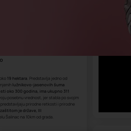
Video
ro
 oko
19 hektara
. Predstavlja jedno od
anjenih
lužnikovo-jasenovih šuma
osti oko 300 godina, ima ukupno 311
voju posebnu vrednost, jer stabla po svojim
 predstavljaju prirodne retkosti i prirodne
zaštitom je države, III
 selu Šalinac na 10km od grada.