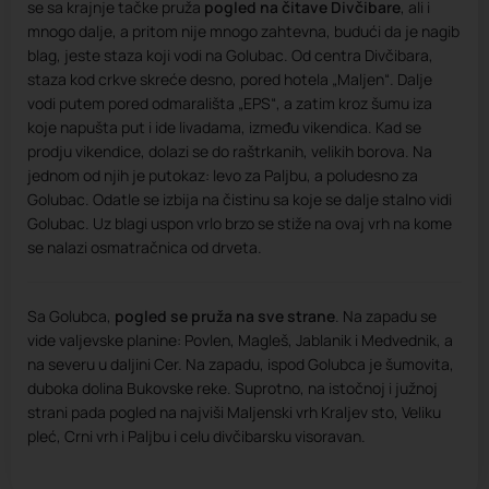
se sa krajnje tačke pruža
pogled na čitave Divčibare
, ali i
mnogo dalje, a pritom nije mnogo zahtevna, budući da je nagib
blag, jeste staza koji vodi na Golubac. Od centra Divčibara,
staza kod crkve skreće desno, pored hotela „Maljen“. Dalje
vodi putem pored odmarališta „EPS“, a zatim kroz šumu iza
koje napušta put i ide livadama, između vikendica. Kad se
prodju vikendice, dolazi se do raštrkanih, velikih borova. Na
jednom od njih je putokaz: levo za Paljbu, a poludesno za
Golubac. Odatle se izbija na čistinu sa koje se dalje stalno vidi
Golubac. Uz blagi uspon vrlo brzo se stiže na ovaj vrh na kome
se nalazi osmatračnica od drveta.
Sa Golubca,
pogled se pruža na sve strane
. Na zapadu se
vide valjevske planine: Povlen, Magleš, Jablanik i Medvednik, a
na severu u daljini Cer. Na zapadu, ispod Golubca je šumovita,
duboka dolina Bukovske reke. Suprotno, na istočnoj i južnoj
strani pada pogled na najviši Maljenski vrh Kraljev sto, Veliku
pleć, Crni vrh i Paljbu i celu divčibarsku visoravan.