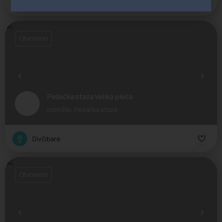
Divčibare
Otvoreno
Pešačka staza Velika pleća
Izletište, Pešačka staza
Divčibare
Otvoreno