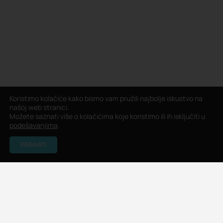
Koristimo kolačiće kako bismo vam pružili najbolje iskustvo na
našoj web stranici.
Možete saznati više o kolačićima koje koristimo ili ih isključiti u
podešavanjima
.
PRIHVATI