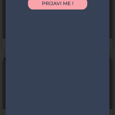
PRIJAVI ME !
Hotel resort - Imanje Savčić
Izletište, Restoran
Divčibare
Otvoreno
Vidikovac Crni vrh
Izletište, Pešačka staza