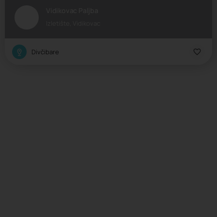
Vidikovac Paljba
Izletište, Vidikovac
Divčibare