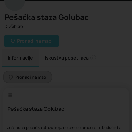
Pešačka staza Golubac
Divčibare
Pronađi na mapi
Informacije
Iskustva posetilaca
0
Pronađi na mapi
Pešačka staza Golubac
Još jedna pešačka staza koju ne smete propustiti, budući da