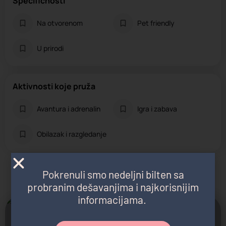
Specifičnosti
Na otvorenom
Pet friendly
U prirodi
Aktivnosti koje pruža
Avantura i adrenalin
Igra i zabava
Obilazak i razgledanje
Pokrenuli smo nedeljni bilten sa
Možda vas zanima i sledeće:
probranim dešavanjima i najkorisnijim
informacijama.