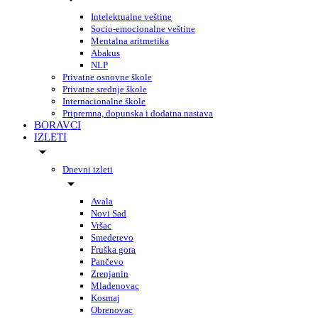
Intelektualne veštine
Socio-emocionalne veštine
Mentalna aritmetika
Abakus
NLP
Privatne osnovne škole
Privatne srednje škole
Internacionalne škole
Pripremna, dopunska i dodatna nastava
BORAVCI
IZLETI
Dnevni izleti
Avala
Novi Sad
Vršac
Smederevo
Fruška gora
Pančevo
Zrenjanin
Mladenovac
Kosmaj
Obrenovac