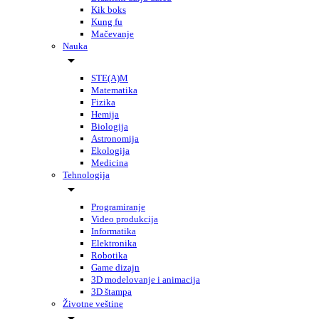
Kik boks
Kung fu
Mačevanje
Nauka
STE(A)M
Matematika
Fizika
Hemija
Biologija
Astronomija
Ekologija
Medicina
Tehnologija
Programiranje
Video produkcija
Informatika
Elektronika
Robotika
Game dizajn
3D modelovanje i animacija
3D štampa
Životne veštine