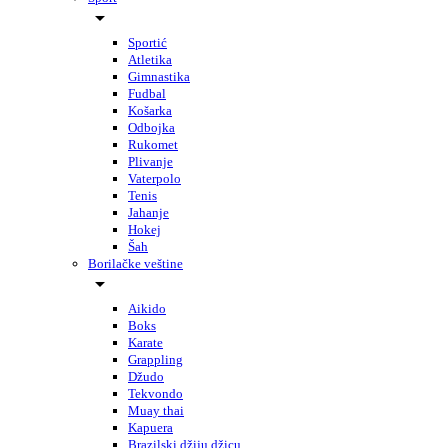
Sportić
Atletika
Gimnastika
Fudbal
Košarka
Odbojka
Rukomet
Plivanje
Vaterpolo
Tenis
Jahanje
Hokej
Šah
Borilačke veštine
Aikido
Boks
Karate
Grappling
Džudo
Tekvondo
Muay thai
Kapuera
Brazilski džiju džicu