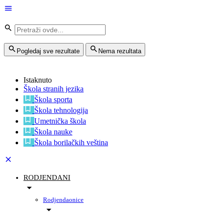
Pogledaj sve rezultate
Nema rezultata
Istaknuto
Škola stranih jezika
Škola sporta
Škola tehnologija
Umetnička škola
Škola nauke
Škola borilačkih veština
RODJENDANI
Rodjendaonice