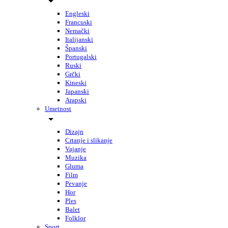
Engleski
Francuski
Nemački
Italijanski
Španski
Portugalski
Ruski
Grčki
Kineski
Japanski
Arapski
Umetnost
Dizajn
Crtanje i slikanje
Vajanje
Muzika
Gluma
Film
Pevanje
Hor
Ples
Balet
Folklor
Sport