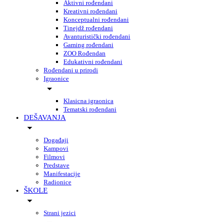
Aktivni rođendani
Kreativni rođendani
Konceptualni rođendani
Tinejdž rođendani
Avanturistički rođendani
Gaming rođendani
ZOO Rođendan
Edukativni rođendani
Rođendani u prirodi
Igraonice
Klasicna igraonica
Tematski rođendani
DEŠAVANJA
Događaji
Kampovi
Filmovi
Predstave
Manifestacije
Radionice
ŠKOLE
Strani jezici