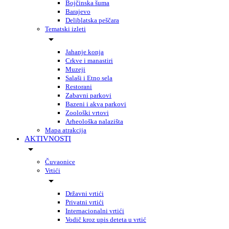
Bojčinska šuma
Barajevo
Deliblatska peščara
Tematski izleti
Jahanje konja
Crkve i manastiri
Muzeji
Salaši i Etno sela
Restorani
Zabavni parkovi
Bazeni i akva parkovi
Zoološki vrtovi
Arheološka nalazišta
Mapa atrakcija
AKTIVNOSTI
Čuvaonice
Vrtići
Državni vrtići
Privatni vrtići
Internacionalni vrtići
Vodič kroz upis deteta u vrtić