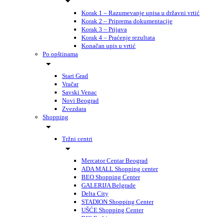
Korak 1 – Razumevanje upisa u državni vrtić
Korak 2 – Priprema dokumentacije
Korak 3 – Prijava
Korak 4 – Praćenje rezultata
Konačan upis u vrtić
Po opštinama
Stari Grad
Vračar
Savski Venac
Novi Beograd
Zvezdara
Shopping
Tržni centri
Mercator Centar Beograd
ADA MALL Shopping center
BEO Shopping Center
GALERIJA Belgrade
Delta City
STADION Shopping Center
UŠĆE Shopping Center