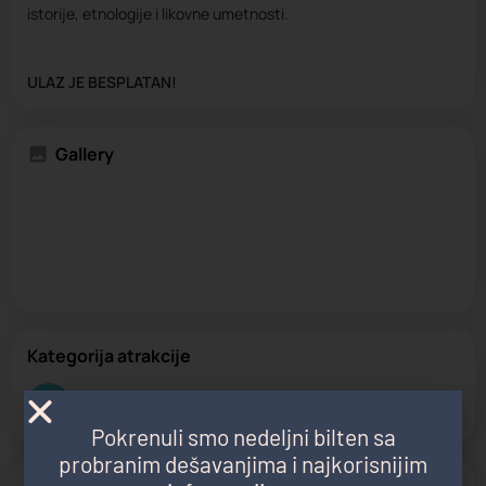
istorije, etnologije i likovne umetnosti.
ULAZ JE BESPLATAN!
Gallery
Kategorija atrakcije
Muzej
Pokrenuli smo nedeljni bilten sa
probranim dešavanjima i najkorisnijim
Zatvoreno