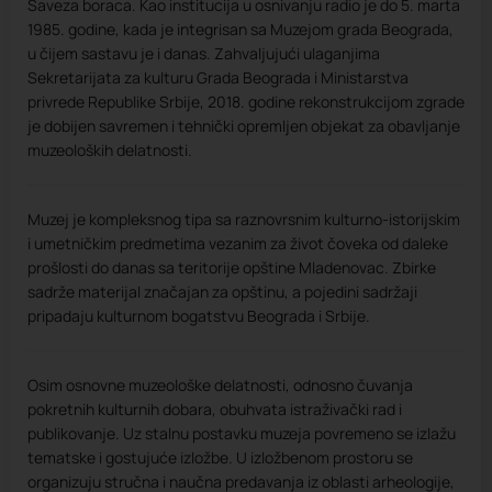
Saveza boraca. Kao institucija u osnivanju radio je do 5. marta
1985. godine, kada je integrisan sa Muzejom grada Beograda,
u čijem sastavu je i danas. Zahvaljujući ulaganjima
Sekretarijata za kulturu Grada Beograda i Ministarstva
privrede Republike Srbije, 2018. godine rekonstrukcijom zgrade
je dobijen savremen i tehnički opremljen objekat za obavljanje
muzeoloških delatnosti.
Muzej je kompleksnog tipa sa raznovrsnim kulturno-istorijskim
i umetničkim predmetima vezanim za život čoveka od daleke
prošlosti do danas sa teritorije opštine Mladenovac. Zbirke
sadrže materijal značajan za opštinu, a pojedini sadržaji
pripadaju kulturnom bogatstvu Beograda i Srbije.
Osim osnovne muzeološke delatnosti, odnosno čuvanja
pokretnih kulturnih dobara, obuhvata istraživački rad i
publikovanje. Uz stalnu postavku muzeja povremeno se izlažu
tematske i gostujuće izložbe. U izložbenom prostoru se
organizuju stručna i naučna predavanja iz oblasti arheologije,