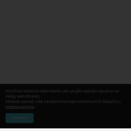
Koristimo kolačiće kako bismo vam pružili najbolje iskustvo na
našoj web stranici.
Možete saznati više o kolačićima koje koristimo ili ih isključiti u
podešavanjima
.
PRIHVATI