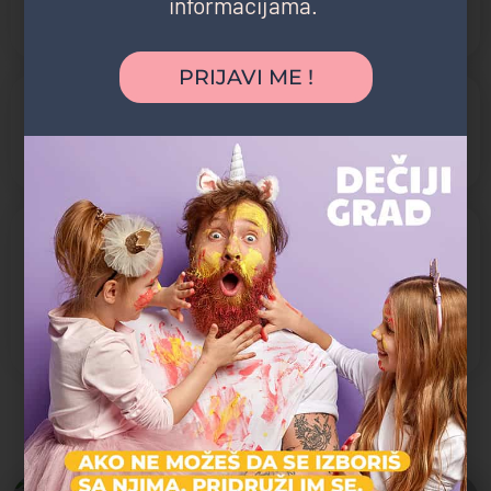
informacijama.
Radno vreme:
10:00 - 17:00
PRIJAVI ME !
Specifičnosti
Pogodno za kišni dan
Aktivnosti koje pruža
Kultura i istorija
Obilazak i razgledanje
Umetnost
Možda vas zanima i sledeće: