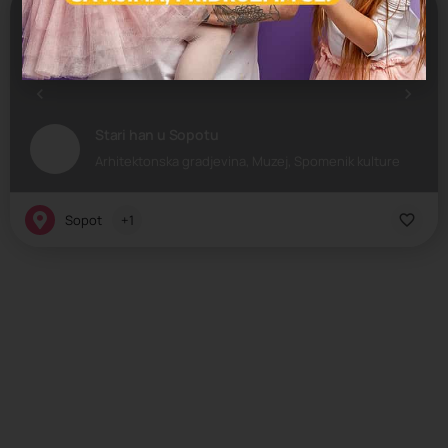
Stari han u Sopotu
Arhitektonska gradjevina, Muzej, Spomenik kulture
Sopot
+1