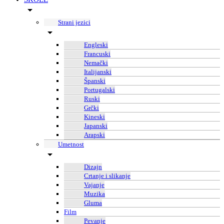
Strani jezici
Engleski
Francuski
Nemački
Italijanski
Španski
Portugalski
Ruski
Grčki
Kineski
Japanski
Arapski
Umetnost
Dizajn
Crtanje i slikanje
Vajanje
Muzika
Gluma
Film
Pevanje