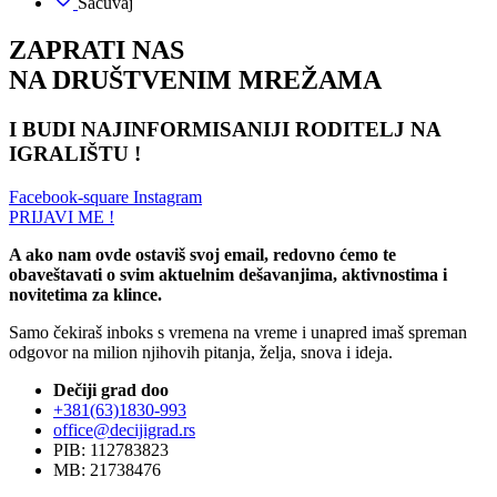
Sačuvaj
ZAPRATI NAS
NA DRUŠTVENIM MREŽAMA
I BUDI NAJINFORMISANIJI RODITELJ NA
IGRALIŠTU !
Facebook-square
Instagram
PRIJAVI ME !
A ako nam ovde ostaviš svoj email, redovno ćemo te
obaveštavati o svim aktuelnim dešavanjima, aktivnostima i
novitetima za klince.
Samo čekiraš inboks s vremena na vreme i unapred imaš spreman
odgovor na milion njihovih pitanja, želja, snova i ideja.
Dečiji grad doo
+381(63)1830-993
office@decijigrad.rs
PIB: 112783823
MB: 21738476