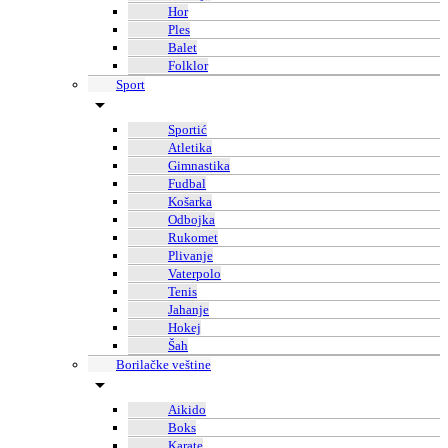
Hor
Ples
Balet
Folklor
Sport
Sportić
Atletika
Gimnastika
Fudbal
Košarka
Odbojka
Rukomet
Plivanje
Vaterpolo
Tenis
Jahanje
Hokej
Šah
Borilačke veštine
Aikido
Boks
Karate