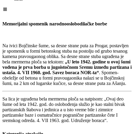
Memorijalni spomenik narodnooslobodilačke borbe
Na ivici Bojčinske šume, sa desne strane puta za Progar, postavljen
je spomenik u formi betonskog stuba na postolju od grubo tesanog
kamena pravougaonog oblika. Sa desne strane stuba ugrađena je
bela mermerna ploča sa tekstom:
„U leto 1942. godine u ovoj šumi
vođena je prva borba u jugoistočnom Sremu između partizana i
ustaša. 4. VII 1960. god. Savez boraca NOR-ta“
. Spomen-
obeležje od betona u formi pravougaonika nalazi se u Bojčinskoj
šumi, na 2 km od lugarske kućice, sa desne strane puta za Ašanju.
Sa lica je ugrađena bela mermerna ploča sa natpisom: „Ovaj deo
šume od leta 1942. god. do oslobođenja služio je kao stalni bivak
partizanskih štabova i jedinica a u isto vreme bile i zimnice
partizanske baze i osmatračnice pogranične partizanske čete I
sremskog odreda. 4. VII 1963. god. Udruženje boraca“.
Kategorija atrakcije