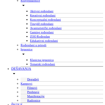
Rodjendaonice
Aktivni rođendani
Kreativni rođendani
Konceptualni rođendani
Tinejdž rođendani
Avanturistički rođendani
Gaming rođendani
ZOO Rođendan
Edukativni rođendani
Rođendani u prirodi
Igraonice
Klasicna igraonica
Tematski rođendani
DEŠAVANJA
Događaji
Kampovi
Filmovi
Predstave
Manifestacije
Radionice
ŠKOLE