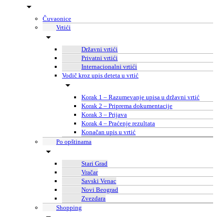
Čuvaonice
Vrtići
Državni vrtići
Privatni vrtići
Internacionalni vrtići
Vodič kroz upis deteta u vrtić
Korak 1 – Razumevanje upisa u državni vrtić
Korak 2 – Priprema dokumentacije
Korak 3 – Prijava
Korak 4 – Praćenje rezultata
Konačan upis u vrtić
Po opštinama
Stari Grad
Vračar
Savski Venac
Novi Beograd
Zvezdara
Shopping