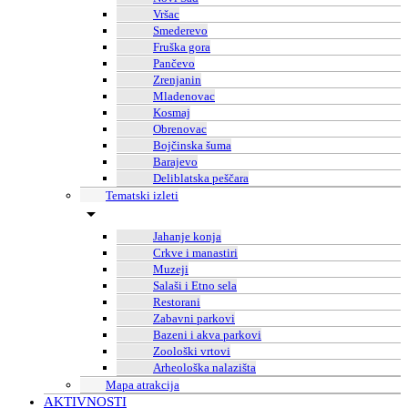
Vršac
Smederevo
Fruška gora
Pančevo
Zrenjanin
Mladenovac
Kosmaj
Obrenovac
Bojčinska šuma
Barajevo
Deliblatska peščara
Tematski izleti
Jahanje konja
Crkve i manastiri
Muzeji
Salaši i Etno sela
Restorani
Zabavni parkovi
Bazeni i akva parkovi
Zoološki vrtovi
Arheološka nalazišta
Mapa atrakcija
AKTIVNOSTI