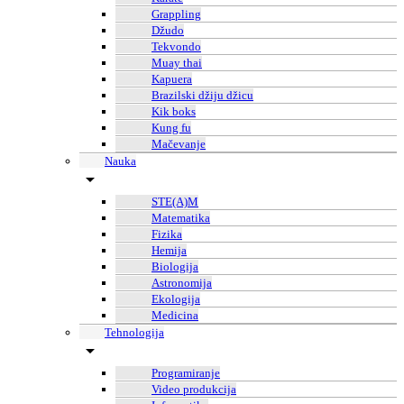
Grappling
Džudo
Tekvondo
Muay thai
Kapuera
Brazilski džiju džicu
Kik boks
Kung fu
Mačevanje
Nauka
STE(A)M
Matematika
Fizika
Hemija
Biologija
Astronomija
Ekologija
Medicina
Tehnologija
Programiranje
Video produkcija