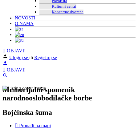
Pozorišta
Kulturni centri
Koncertne dvorane
NOVOSTI
O NAMA
OBJAVI!
Uloguj se
ili
Registruj se
OBJAVI!
Memorijalni spomenik
narodnooslobodilačke borbe
Bojčinska šuma
Pronađi na mapi