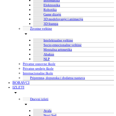
Informatika
Elektronika
Robotika
Game dizajn
3D modelovanje i animacija
3D štampa
Životne veštine
Intelektualne veštine
Socio-emocionalne veštine
Mentalna aritmetika
Abakus
NLP
Privatne osnovne škole
Privatne srednje škole
Internacionalne škole
Pripremna, dopunska i dodatna nastava
BORAVCI
IZLETI
Dnevni izleti
Avala
Novi Sad