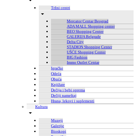
Tržni centri
Mercator Centar Beograd
ADA MALL Shopping center
BEO Shopping Center
GALERIJA Belgrade
Delta City
STADION Shopping Center
UŠĆE Shopping Center
BIG Fashion
Immo Outlet Centar
Igračke
Odeća
Obuća
Knjižare
Dečija i bebi oprema
Dečiji nameštaj
Hrana, lekovi i suplementi
Kultura
Muzeji
Galerije
Bioskopi