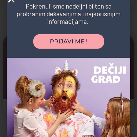
Pokrenuli smo nedeljni bilten sa
probranim dešavanjima i najkorisnijim
informacijama.
Možda vas zanima i sledeće:
PRIJAVI ME !
Manastir Lelić
Arhitektonska gradjevina, Spomenik kulture, Verski objekti
Valjevo