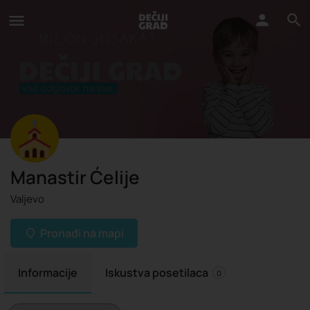
Manastir Ćelije
Valjevo
Pronađi na mapi
Informacije
Iskustva posetilaca
0