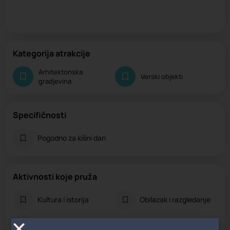
Kategorija atrakcije
Arhitektonska
Verski objekti
gradjevina
Specifičnosti
Pogodno za kišni dan
Aktivnosti koje pruža
Kultura i istorija
Obilazak i razgledanje
Umetnost