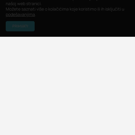
našoj web stranici.
Možete saznati više o kolačićima koje koristimo ili ih isključiti u
podešavanjima
.
PRIHVATI