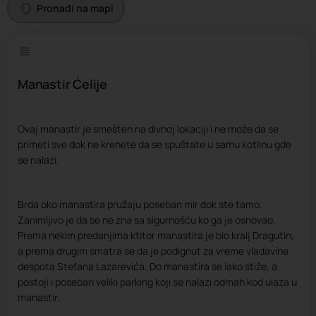
Pronađi na mapi
Manastir Ćelije
Ovaj manastir je smešten na divnoj lokaciji i ne može da se
primeti sve dok ne krenete da se spuštate u samu kotlinu gde
se nalazi.
Brda oko manastira pružaju poseban mir dok ste tamo.
Zanimljivo je da se ne zna sa sigurnošću ko ga je osnovao.
Prema nekim predanjima ktitor manastira je bio kralj Dragutin,
a prema drugim smatra se da je podignut za vreme vladavine
despota Stefana Lazarevića. Do manastira se lako stiže, a
postoji i poseban veliki parking koji se nalazi odmah kod ulaza u
manastir.