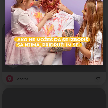
Možda vas zanima i sledeće:
Otvoreno
300 din
Turističko-ogledno dobro "Mali Dunav"
Izletište, Jezero, Park prirode
Beograd