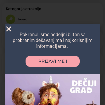
Kategorija atrakcije
Jezero
Pokrenuli smo nedeljni bilten sa
Otvoreno
probranim dešavanjima i najkorisnijim
Otvoreno 24h danas
informacijama.
Specifičnosti
PRIJAVI ME !
Na otvorenom
U prirodi
Aktivnosti koje pruža
Igra i zabava
Obilazak i razgledanje