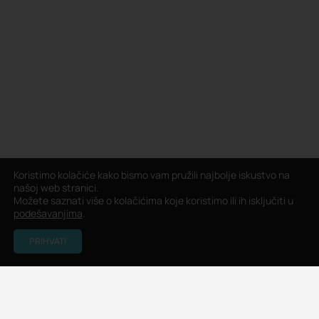
Koristimo kolačiće kako bismo vam pružili najbolje iskustvo na
našoj web stranici.
Možete saznati više o kolačićima koje koristimo ili ih isključiti u
podešavanjima
.
PRIHVATI