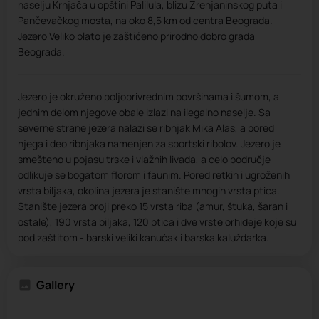
naselju Krnjača u opštini Palilula, blizu Zrenjaninskog puta i
Pančevačkog mosta, na oko 8,5 km od centra Beograda.
Jezero Veliko blato je zaštićeno prirodno dobro grada
Beograda.
Jezero je okruženo poljoprivrednim površinama i šumom, a
jednim delom njegove obale izlazi na ilegalno naselje. Sa
severne strane jezera nalazi se ribnjak Mika Alas, a pored
njega i deo ribnjaka namenjen za sportski ribolov. Jezero je
smešteno u pojasu trske i vlažnih livada, a celo područje
odlikuje se bogatom florom i faunim. Pored retkih i ugroženih
vrsta biljaka, okolina jezera je stanište mnogih vrsta ptica.
Stanište jezera broji preko 15 vrsta riba (amur, štuka, šaran i
ostale), 190 vrsta biljaka, 120 ptica i dve vrste orhideje koje su
pod zaštitom - barski veliki kanućak i barska kaluždarka.
Gallery