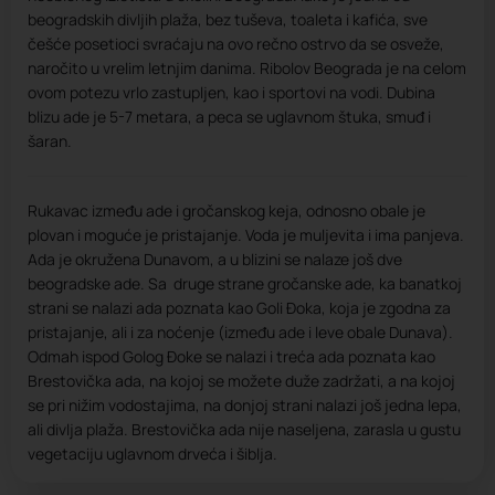
beogradskih divljih plaža, bez tuševa, toaleta i kafića, sve
češće posetioci svraćaju na ovo rečno ostrvo da se osveže,
naročito u vrelim letnjim danima. Ribolov Beograda je na celom
ovom potezu vrlo zastupljen, kao i sportovi na vodi. Dubina
blizu ade je 5-7 metara, a peca se uglavnom štuka, smuđ i
šaran.
Rukavac između ade i gročanskog keja, odnosno obale je
plovan i moguće je pristajanje. Voda je muljevita i ima panjeva.
Ada je okružena Dunavom, a u blizini se nalaze još dve
beogradske ade. Sa druge strane gročanske ade, ka banatkoj
strani se nalazi ada poznata kao Goli Đoka, koja je zgodna za
pristajanje, ali i za noćenje (između ade i leve obale Dunava).
Odmah ispod Golog Đoke se nalazi i treća ada poznata kao
Brestovička ada, na kojoj se možete duže zadržati, a na kojoj
se pri nižim vodostajima, na donjoj strani nalazi još jedna lepa,
ali divlja plaža. Brestovička ada nije naseljena, zarasla u gustu
vegetaciju uglavnom drveća i šiblja.