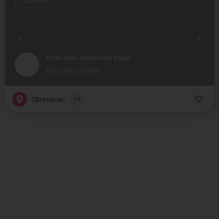
Otvoreno
Etno selo Zabranska bajka
Etno selo, Izletište
Obrenovac
+1