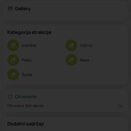
Gallery
Kategorija atrakcije
Izletište
Ostrvo
Plaža
Reka
Šuma
Otvoreno
Otvoreno 24h danas
Dodatni sadržaji