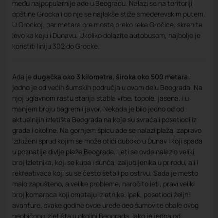
među najpopularnije ade u Beogradu. Nalazi se na teritoriji
opštine Grocka i do nje se najlakše stiže smederevskim putem.
U Grockoj, par metara pre mosta preko reke Gročice, skrenite
levo ka keju i Dunavu. Ukoliko dolazite autobusom, najbolje je
koristiti liniju 302 do Grocke.
Ada je
dugačka oko 3 kilometra, široka oko 500 metara
i
jedno je od većih šumskih područja u ovom delu Beograda. Na
njoj uglavnom rastu starija stabla vrbe, topole, jasena, i u
manjem broju bagrem i javor. Nekada je bilo jedno od od
aktuelnijih izletišta Beograda na koje su svraćali posetioci iz
grada i okoline. Na gornjem špicu ade se nalazi plaža, zapravo
izduženi sprud kojim se može otići duboko u Dunav i koji spada
u poznatije divlje plaže Beograda. Leti se ovde nalazio veliki
broj izletnika, koji se kupa i sunča, zaljubljenika u prirodu, ali i
rekreativaca koji su se često šetali po ostrvu. Sada je mesto
malo zapušteno, a velike probleme, naročito leti, pravi veliki
broj komaraca koji ometaju izletnike. Ipak, posetioci željni
avanture, svake godine ovde urede deo šumovite obale ovog
neobičnog izletišta u okolini Beograda. Iako je jedna od