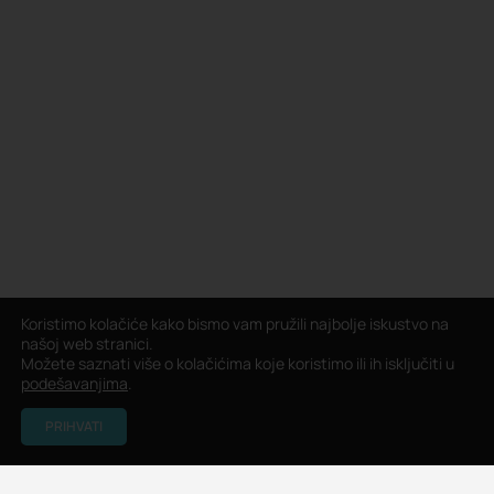
Koristimo kolačiće kako bismo vam pružili najbolje iskustvo na
našoj web stranici.
Možete saznati više o kolačićima koje koristimo ili ih isključiti u
podešavanjima
.
PRIHVATI