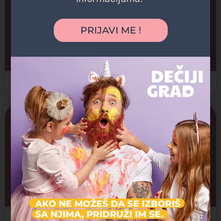
PRIJAVI ME !
Tarzan plaža
Izletište, Plaža, Reka, Restoran
Bojčinska šuma
+1
Guberevačke šume
Izletište, Pešačka staza, Šuma
Sopot
+1