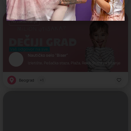
Na zakazivanje
Nautičko selo "Biser"
Izletište, Pešačka staza, Plaža, Reka, Staza za trčanje
Beograd
+1