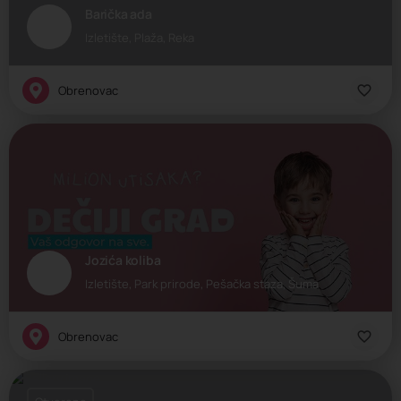
Barička ada
Izletište, Plaža, Reka
Obrenovac
Jozića koliba
Izletište, Park prirode, Pešačka staza, Šuma
Obrenovac