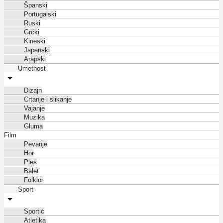
Španski
Portugalski
Ruski
Grčki
Kineski
Japanski
Arapski
Umetnost
Dizajn
Crtanje i slikanje
Vajanje
Muzika
Gluma
Film
Pevanje
Hor
Ples
Balet
Folklor
Sport
Sportić
Atletika