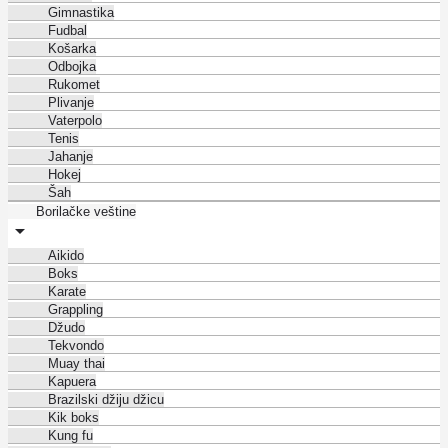
Gimnastika
Fudbal
Košarka
Odbojka
Rukomet
Plivanje
Vaterpolo
Tenis
Jahanje
Hokej
Šah
Borilačke veštine
Aikido
Boks
Karate
Grappling
Džudo
Tekvondo
Muay thai
Kapuera
Brazilski džiju džicu
Kik boks
Kung fu