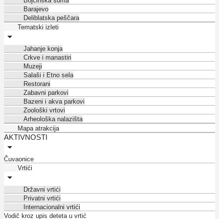
Bojčinska šuma
Barajevo
Deliblatska peščara
Tematski izleti
Jahanje konja
Crkve i manastiri
Muzeji
Salaši i Etno sela
Restorani
Zabavni parkovi
Bazeni i akva parkovi
Zoološki vrtovi
Arheološka nalazišta
Mapa atrakcija
AKTIVNOSTI
Čuvaonice
Vrtići
Državni vrtići
Privatni vrtići
Internacionalni vrtići
Vodič kroz upis deteta u vrtić