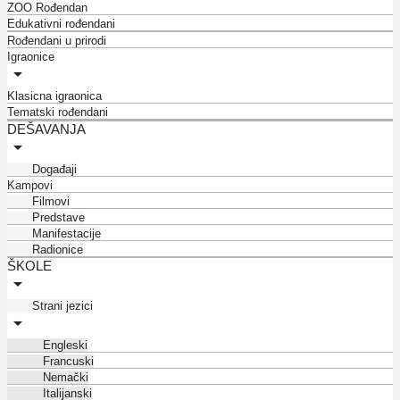
ZOO Rođendan
Edukativni rođendani
Rođendani u prirodi
Igraonice
Klasicna igraonica
Tematski rođendani
DEŠAVANJA
Događaji
Kampovi
Filmovi
Predstave
Manifestacije
Radionice
ŠKOLE
Strani jezici
Engleski
Francuski
Nemački
Italijanski