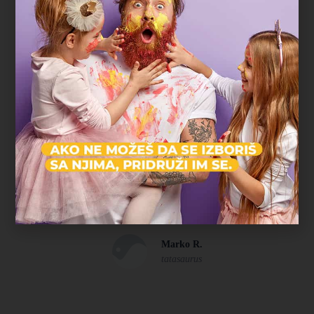
U komšiluku
"Najveća prednost bila je što nismo morali nigde
da mrdnemo. Rođendan je organizovan u parku
blizu naše zgrade, deca su se igrala satima, a
komšije i prijatelji su mogli lako da nam se
pridruže. Baš jednostavno, opušteno i bez stresa."
Marko R.
tatasaurus