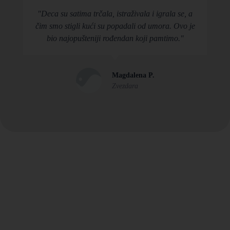
"Deca su satima trčala, istraživala i igrala se, a
čim smo stigli kući su popadali od umora. Ovo je
bio najopušteniji rođendan koji pamtimo."
Magdalena P.
Zvezdara