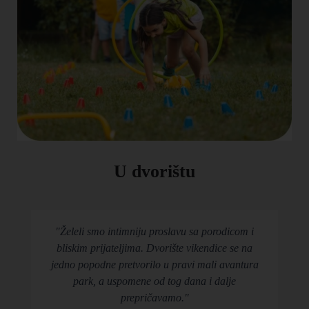
U dvorištu
"Želeli smo intimniju proslavu sa porodicom i
bliskim prijateljima. Dvorište vikendice se na
jedno popodne pretvorilo u pravi mali avantura
park, a uspomene od tog dana i dalje
prepričavamo."