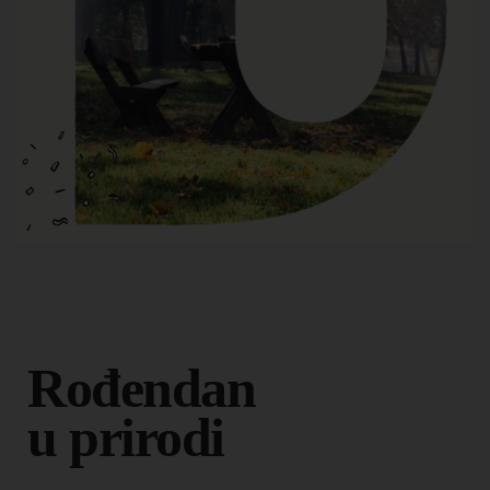
Rođendan
u prirodi