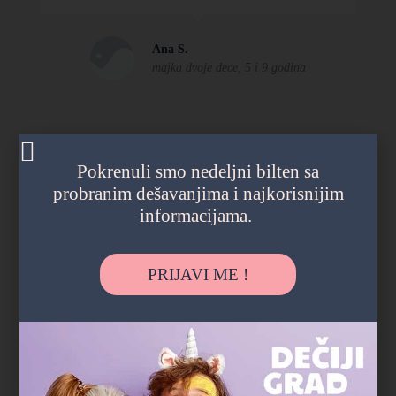
Ana S.
majka dvoje dece, 5 i 9 godina
Pokrenuli smo nedeljni bilten sa
probranim dešavanjima i najkorisnijim
informacijama.
PRIJAVI ME !