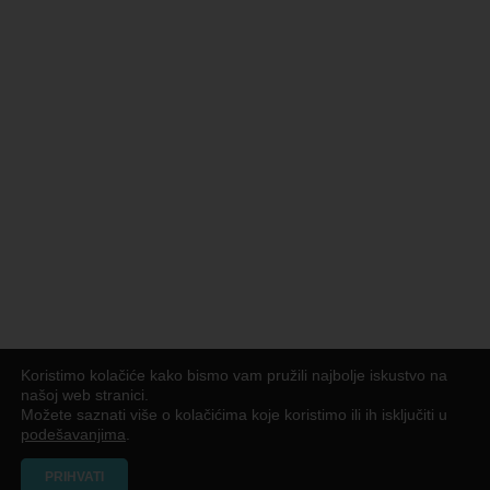
Koristimo kolačiće kako bismo vam pružili najbolje iskustvo na
našoj web stranici.
Možete saznati više o kolačićima koje koristimo ili ih isključiti u
podešavanjima
.
PRIHVATI