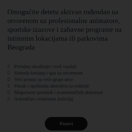
Omogućite detetu aktivan rođendan na
otvorenom uz profesionalne animatore,
sportske izazove i zabavne programe na
intimnim lokacijama ili parkovima
Beograda
Prirodno okruženje i svež vazduh
Sloboda kretanja i igra na otvorenom
Veći prostor za veće grupe dece
Piknik i opuštenija atmosfera za roditelje
Mogućnost sportskih i avanturističkih aktivnosti
Autentičan i relaksiran doživljaj
Pozovi