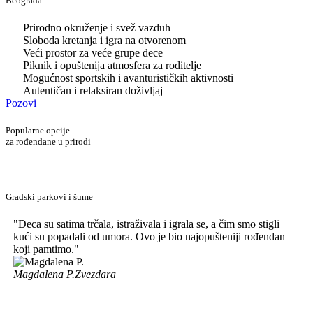
Beograda
Prirodno okruženje i svež vazduh
Sloboda kretanja i igra na otvorenom
Veći prostor za veće grupe dece
Piknik i opuštenija atmosfera za roditelje
Mogućnost sportskih i avanturističkih aktivnosti
Autentičan i relaksiran doživljaj
Pozovi
Popularne opcije
za rođendane u prirodi
Gradski parkovi i šume
"Deca su satima trčala, istraživala i igrala se, a čim smo stigli
kući su popadali od umora. Ovo je bio najopušteniji rođendan
koji pamtimo."
Magdalena P.
Zvezdara