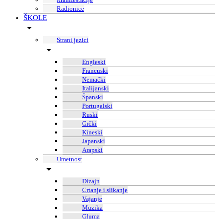
Radionice
ŠKOLE
Strani jezici
Engleski
Francuski
Nemački
Italijanski
Španski
Portugalski
Ruski
Grčki
Kineski
Japanski
Arapski
Umetnost
Dizajn
Crtanje i slikanje
Vajanje
Muzika
Gluma