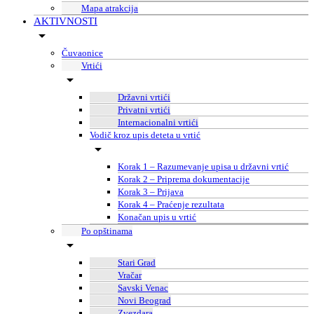
Mapa atrakcija
AKTIVNOSTI
Čuvaonice
Vrtići
Državni vrtići
Privatni vrtići
Internacionalni vrtići
Vodič kroz upis deteta u vrtić
Korak 1 – Razumevanje upisa u državni vrtić
Korak 2 – Priprema dokumentacije
Korak 3 – Prijava
Korak 4 – Praćenje rezultata
Konačan upis u vrtić
Po opštinama
Stari Grad
Vračar
Savski Venac
Novi Beograd
Zvezdara