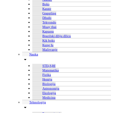
Boks
Karate
Grappling
Džudo
Tekvondo
Muay thai
Kapuera
Brazilski džiju džicu
Kik boks
Kung fu
Mačevanje
Nauka
STE(A)M
Matematika
Fizika
Hemija
Biologija
Astronomija
Ekologija
Medicina
Tehnologija