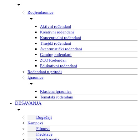
Rodjendaonice
Aktivni rođendani
Kreativni rođendani
Konceptualni rođendani
Tinejdž rođendani
Avanturistički rođendani
Gaming rođendani
ZOO Rođendan
Edukativni rođendani
Rođendani u prirodi
Igraonice
Klasicna igraonica
Tematski rođendani
DEŠAVANJA
Događaji
Kampovi
Filmovi
Predstave
Manifestacije