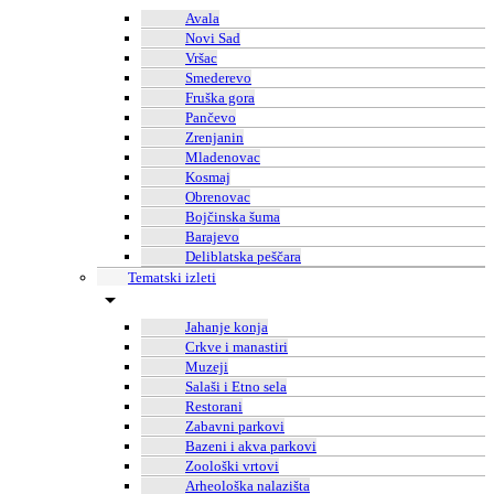
Avala
Novi Sad
Vršac
Smederevo
Fruška gora
Pančevo
Zrenjanin
Mladenovac
Kosmaj
Obrenovac
Bojčinska šuma
Barajevo
Deliblatska peščara
Tematski izleti
Jahanje konja
Crkve i manastiri
Muzeji
Salaši i Etno sela
Restorani
Zabavni parkovi
Bazeni i akva parkovi
Zoološki vrtovi
Arheološka nalazišta