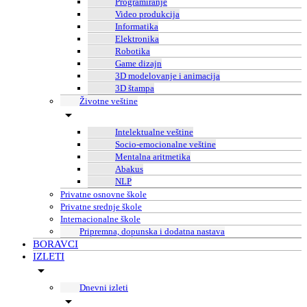
Programiranje
Video produkcija
Informatika
Elektronika
Robotika
Game dizajn
3D modelovanje i animacija
3D štampa
Životne veštine
Intelektualne veštine
Socio-emocionalne veštine
Mentalna aritmetika
Abakus
NLP
Privatne osnovne škole
Privatne srednje škole
Internacionalne škole
Pripremna, dopunska i dodatna nastava
BORAVCI
IZLETI
Dnevni izleti