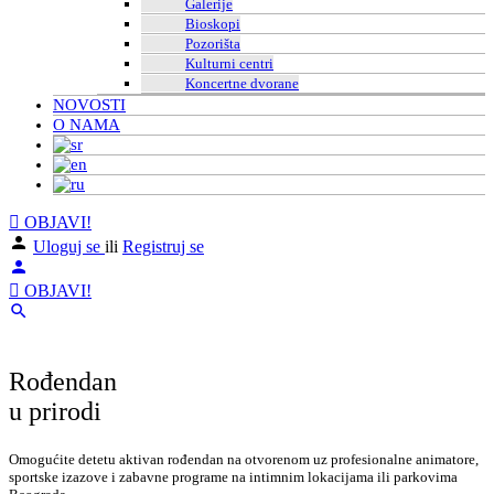
Galerije
Bioskopi
Pozorišta
Kulturni centri
Koncertne dvorane
NOVOSTI
O NAMA
OBJAVI!
Uloguj se
ili
Registruj se
OBJAVI!
Rođendan
u prirodi
Omogućite detetu aktivan rođendan na otvorenom uz profesionalne animatore,
sportske izazove i zabavne programe na intimnim lokacijama ili parkovima