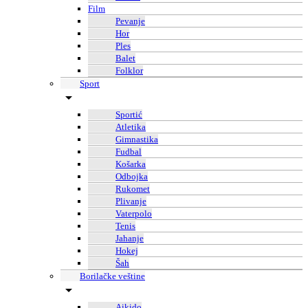
Film
Pevanje
Hor
Ples
Balet
Folklor
Sport
Sportić
Atletika
Gimnastika
Fudbal
Košarka
Odbojka
Rukomet
Plivanje
Vaterpolo
Tenis
Jahanje
Hokej
Šah
Borilačke veštine
Aikido