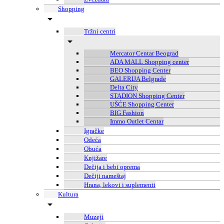
Shopping
Tržni centri
Mercator Centar Beograd
ADA MALL Shopping center
BEO Shopping Center
GALERIJA Belgrade
Delta City
STADION Shopping Center
UŠĆE Shopping Center
BIG Fashion
Immo Outlet Centar
Igračke
Odeća
Obuća
Knjižare
Dečija i bebi oprema
Dečiji nameštaj
Hrana, lekovi i suplementi
Kultura
Muzeji