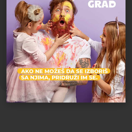
Marko R.
tatasaurus
Gradski parkovi i šume
"Deca su satima trčala, istraživala i igrala se, a čim smo
stigli kući su popadali od umora. Ovo je bio najopušteniji
rođendan koji pamtimo."
Magdalena P.
Zvezdara