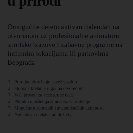
u prirodi
Omogućite detetu aktivan rođendan na
otvorenom uz profesionalne animatore,
sportske izazove i zabavne programe na
intimnim lokacijama ili parkovima
Beograda
Prirodno okruženje i svež vazduh
Sloboda kretanja i igra na otvorenom
Veći prostor za veće grupe dece
Piknik i opuštenija atmosfera za roditelje
Mogućnost sportskih i avanturističkih aktivnosti
Autentičan i relaksiran doživljaj