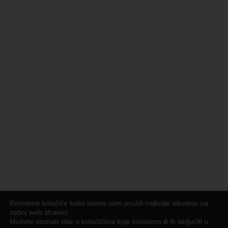
Koristimo kolačiće kako bismo vam pružili najbolje iskustvo na
našoj web stranici.
Možete saznati više o kolačićima koje koristimo ili ih isključiti u