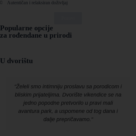
Autentičan i relaksiran doživljaj
Pozovi
Popularne opcije
za rođendane u prirodi
U dvorištu
"Želeli smo intimniju proslavu sa porodicom i
bliskim prijateljima. Dvorište vikendice se na
jedno popodne pretvorilo u pravi mali
avantura park, a uspomene od tog dana i
dalje prepričavamo."