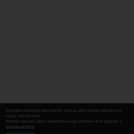
Koristimo kolačiće kako bismo vam pružili najbolje iskustvo na
našoj web stranici.
Možete saznati više o kolačićima koje koristimo ili ih isključiti u
podešavanjima
.