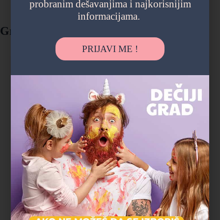
probranim dešavanjima i najkorisnijim
informacijama.
Gradski parkovi i šume
PRIJAVI ME !
"Deca su satima trčala, istraživala i igrala se,
a čim smo stigli kući su popadali od umora.
Ovo je bio najopušteniji rođendan koji
pamtimo."
Magdalena P.
Zvezdara