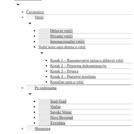
Čuvaonice
Vrtići
Državni vrtići
Privatni vrtići
Internacionalni vrtići
Vodič kroz upis deteta u vrtić
Korak 1 – Razumevanje upisa u državni vrtić
Korak 2 – Priprema dokumentacije
Korak 3 – Prijava
Korak 4 – Praćenje rezultata
Konačan upis u vrtić
Po opštinama
Stari Grad
Vračar
Savski Venac
Novi Beograd
Zvezdara
Shopping