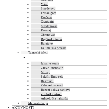
Vršac
Smederevo
Fruška gora
Pančevo
Zrenjanin
Mladenovac
Kosmaj
Obrenovac
Bojčinska šuma
Barajevo
Deliblatska peščara
Tematski izleti
Jahanje konja
Crkve i manastiri
Muzeji
Salaši i Etno sela
Restorani
Zabavni parkovi
Bazeni i akva parkovi
Zoološki vrtovi
Arheološka nalazišta
Mapa atrakcija
AKTIVNOSTI