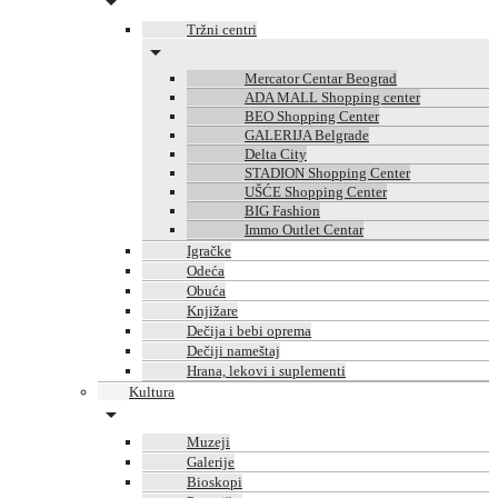
Tržni centri
Mercator Centar Beograd
ADA MALL Shopping center
BEO Shopping Center
GALERIJA Belgrade
Delta City
STADION Shopping Center
UŠĆE Shopping Center
BIG Fashion
Immo Outlet Centar
Igračke
Odeća
Obuća
Knjižare
Dečija i bebi oprema
Dečiji nameštaj
Hrana, lekovi i suplementi
Kultura
Muzeji
Galerije
Bioskopi