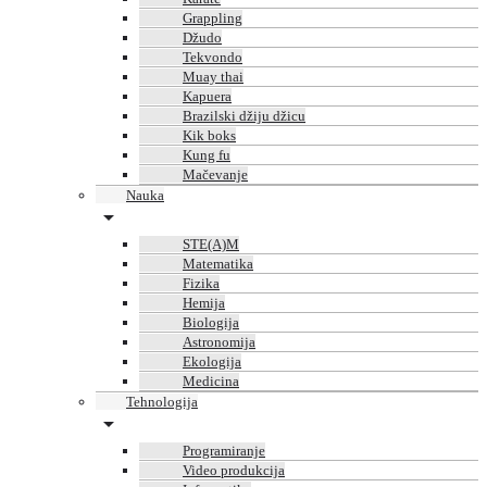
Grappling
Džudo
Tekvondo
Muay thai
Kapuera
Brazilski džiju džicu
Kik boks
Kung fu
Mačevanje
Nauka
STE(A)M
Matematika
Fizika
Hemija
Biologija
Astronomija
Ekologija
Medicina
Tehnologija
Programiranje
Video produkcija