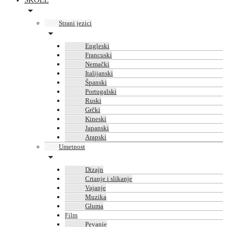
ŠKOLE
Strani jezici
Engleski
Francuski
Nemački
Italijanski
Španski
Portugalski
Ruski
Grčki
Kineski
Japanski
Arapski
Umetnost
Dizajn
Crtanje i slikanje
Vajanje
Muzika
Gluma
Film
Pevanje