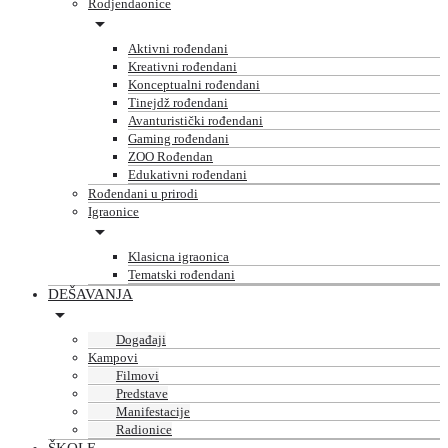
Rodjendaonice
Aktivni rođendani
Kreativni rođendani
Konceptualni rođendani
Tinejdž rođendani
Avanturistički rođendani
Gaming rođendani
ZOO Rođendan
Edukativni rođendani
Rođendani u prirodi
Igraonice
Klasicna igraonica
Tematski rođendani
DEŠAVANJA
Događaji
Kampovi
Filmovi
Predstave
Manifestacije
Radionice