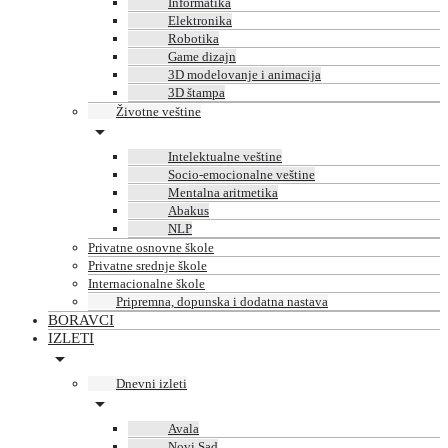
Informatika
Elektronika
Robotika
Game dizajn
3D modelovanje i animacija
3D štampa
Životne veštine
Intelektualne veštine
Socio-emocionalne veštine
Mentalna aritmetika
Abakus
NLP
Privatne osnovne škole
Privatne srednje škole
Internacionalne škole
Pripremna, dopunska i dodatna nastava
BORAVCI
IZLETI
Dnevni izleti
Avala
Novi Sad