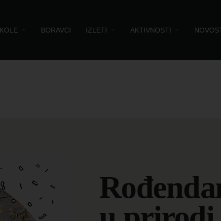
KOLE
BORAVCI
IZLETI
AKTIVNOSTI
NOVOST
Rođenda
u prirodi