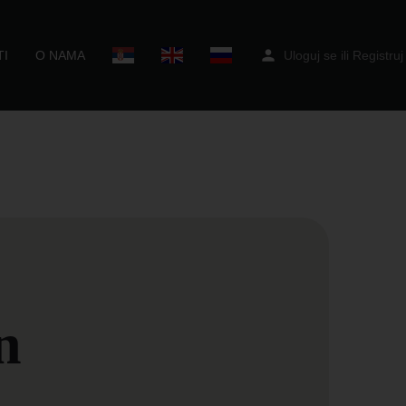
I
O NAMA
Uloguj se
ili
Registruj
n