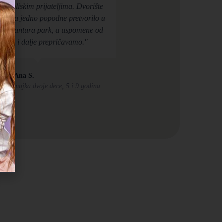
m i bliskim prijateljima. Dvorište
 se na jedno popodne pretvorilo u
li avantura park, a uspomene od
 dana i dalje prepričavamo."
Ana S.
majka dvoje dece, 5 i 9 godina