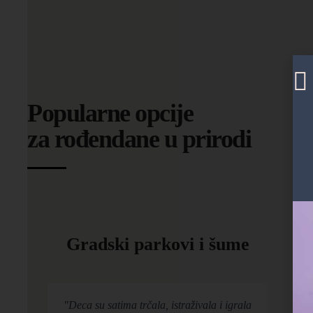
Popularne opcije
za rođendane u prirodi
Gradski parkovi i šume
"Deca su satima trčala, istraživala i igrala