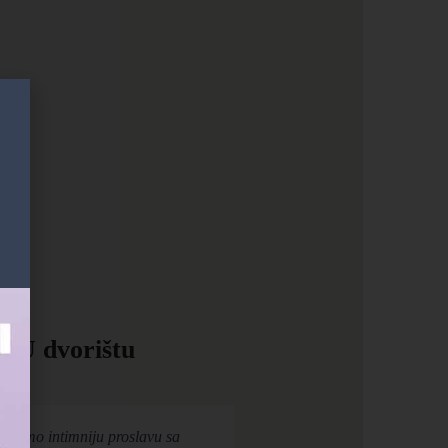
U dvorištu
eli smo intimniju proslavu sa