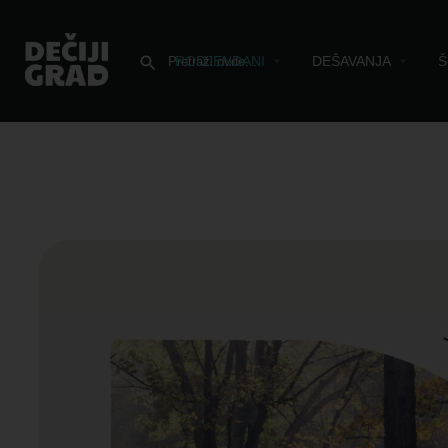
RODJENDANI
DEŠAVANJA
Š