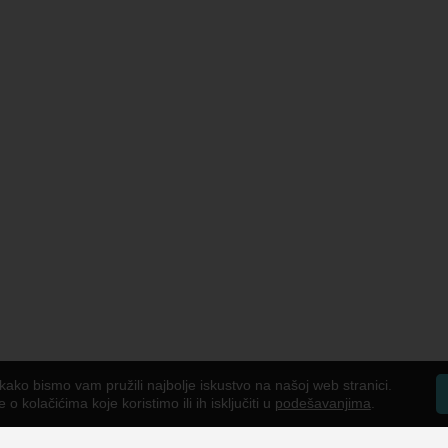
kako bismo vam pružili najbolje iskustvo na našoj web stranici.
o kolačićima koje koristimo ili ih isključiti u
podešavanjima
.