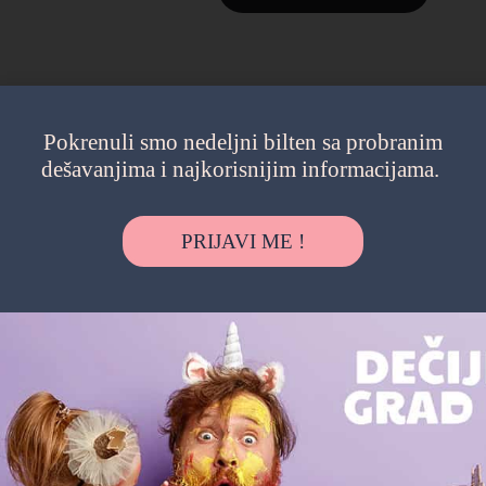
Pokrenuli smo nedeljni bilten sa probranim
dešavanjima i najkorisnijim informacijama.
PRIJAVI ME !
U komšiluku
"Najveća prednost bila je što nismo morali
"Žel