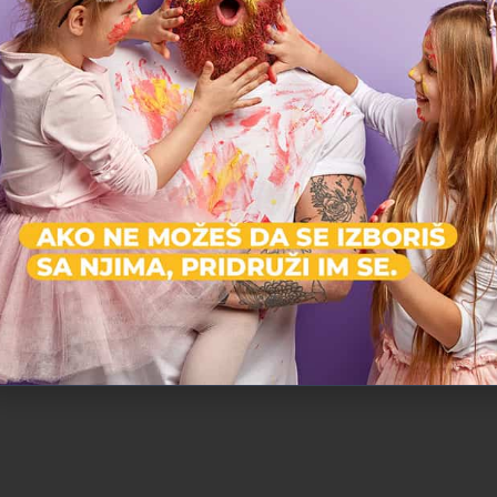
nigde da mrdnemo. Rođendan je
porodico
organizovan u parku blizu naše zgrade,
vikendice
deca su se igrala satima, a komšije i
pravi ma
prijatelji su mogli lako da nam se pridruže.
tog
Baš jednostavno, opušteno i bez stresa."
Marko R.
tatasaurus