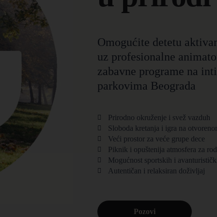
Omogućite detetu aktiva
uz profesionalne animator
zabavne programe na int
parkovima Beograda
Prirodno okruženje i svež vazduh
Sloboda kretanja i igra na otvoren
Veći prostor za veće grupe dece
Piknik i opuštenija atmosfera za rodi
Mogućnost sportskih i avanturističk
Autentičan i relaksiran doživljaj
Pozovi