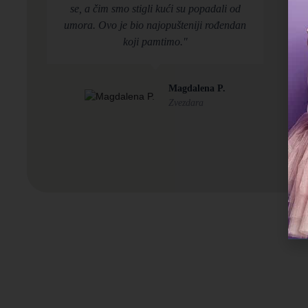
se, a čim smo stigli kući su popadali od
umora. Ovo je bio najopušteniji rođendan
koji pamtimo."
Magdalena P.
Zvezdara