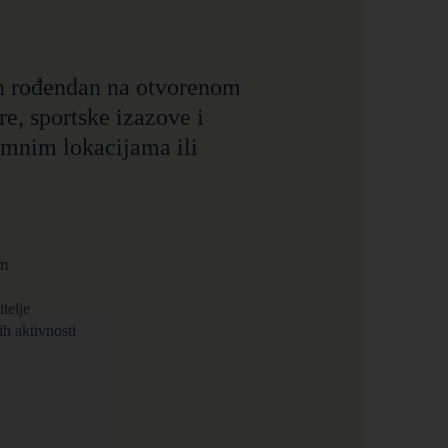
n rođendan na otvorenom
e, sportske izazove i
imnim lokacijama ili
om
telje
ih aktivnosti