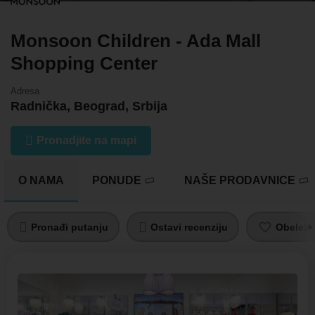
Monsoon Children - Ada Mall
Shopping Center
Adresa
Radnička, Beograd, Srbija
Pronadjite na mapi
O NAMA
PONUDE
NAŠE PRODAVNICE
Pronađi putanju
Ostavi recenziju
Obeleži