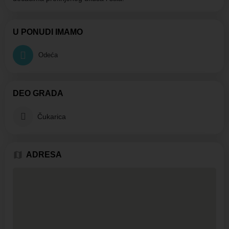
U PONUDI IMAMO
Odeća
DEO GRADA
Čukarica
ADRESA