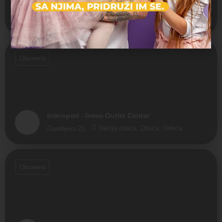
s.Oliver - BEO Shopping Center
Dečija odeća, Odeća
Vojislava Ilića 141
Otvoreno
Intersport - Immo Outlet Centar
Dečija odeća, Obuća, Odeća
Gandijeva 21
Otvoreno