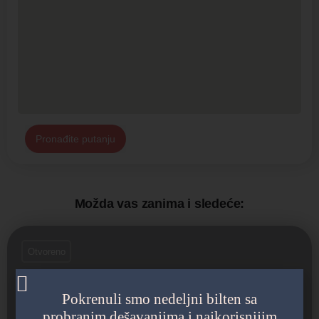
Pronađite putanju
Možda vas zanima i sledeće:
Otvoreno
Pokrenuli smo nedeljni bilten sa
probranim dešavanjima i najkorisnijim