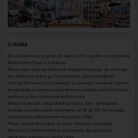
O NAMA
Život Monsoon-a počinje još davne 1973. godine u maloj radnji
Beauchamp Place u Londonu.
Skoro četiri decenije Monsoon dizajneri uspevaju da sačuvaju
duh Monsoon-a koji ga čini posebnim i prepoznatljivim!
Ono što Monsoon čini posebnim su svakako savršene odevne
kombinacije za posao,casual dnevne varijante,večernji izlazak i
svečane prilike namenjene lepšem polu.
Blistavi materijali, uticaj Dalekog istoka, kao i dostupnost
modela u konfekcijskim veličinama od 36 do 50, čini ponudu
ovog brenda jedinstvenom na našem tržištu.
Pored raskošnih modela za dame Monsoon poseduje
Monsoon Children kolekciju namenjenu devojčicama i
dečacima prefinjenog ukusa i stila.