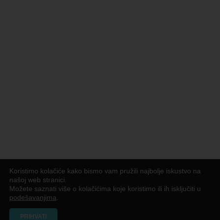
Koristimo kolačiće kako bismo vam pružili najbolje iskustvo na
našoj web stranici.
Možete saznati više o kolačićima koje koristimo ili ih isključiti u
podešavanjima
.
PRIHVATI