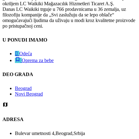
okriljem LC Waikiki Mağazacılık Hizmetleri Ticaret A.Ş.
Danas LC Waikiki trguje u 766 prodavnicama u 36 zemalja, uz
filozofiju kompanije da „Svi zaslužuju da se lepo oblače“
omogućavajući ljudima da uživaju u modi kroz kvalitetne proizvode
po pristupačnoj ceni.
U PONUDI IMAMO
Odeća
Oprema za bebe
DEO GRADA
Beograd
Novi Beograd
ADRESA
Bulevar umetnosti 4,Beograd,Srbija