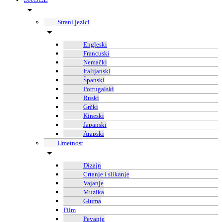
Strani jezici
Engleski
Francuski
Nemački
Italijanski
Španski
Portugalski
Ruski
Grčki
Kineski
Japanski
Arapski
Umetnost
Dizajn
Crtanje i slikanje
Vajanje
Muzika
Gluma
Film
Pevanje