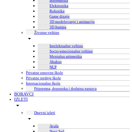
Informatika
Elektronika
Robotika
Game dizajn
3D modelovanje i animacija
3D štampa
Životne veštine
Intelektualne veštine
Socio-emocionalne veštine
Mentalna aritmetika
Abakus
NLP
Privatne osnovne škole
Privatne srednje škole
Internacionalne škole
Pripremna, dopunska i dodatna nastava
BORAVCI
IZLETI
Dnevni izleti
Avala
Novi Sad