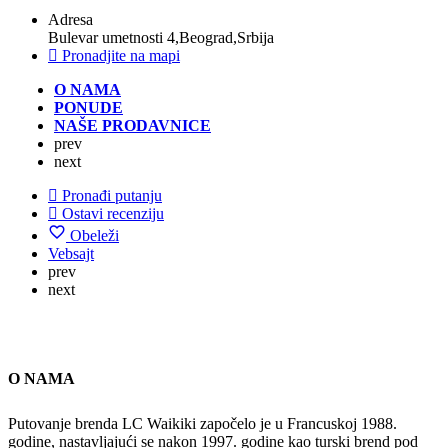
Adresa
Bulevar umetnosti 4,Beograd,Srbija
Pronadjite na mapi
O NAMA
PONUDE
NAŠE PRODAVNICE
prev
next
Pronađi putanju
Ostavi recenziju
Obeleži
Vebsajt
prev
next
O NAMA
Putovanje brenda LC Waikiki započelo je u Francuskoj 1988.
godine, nastavljajući se nakon 1997. godine kao turski brend pod