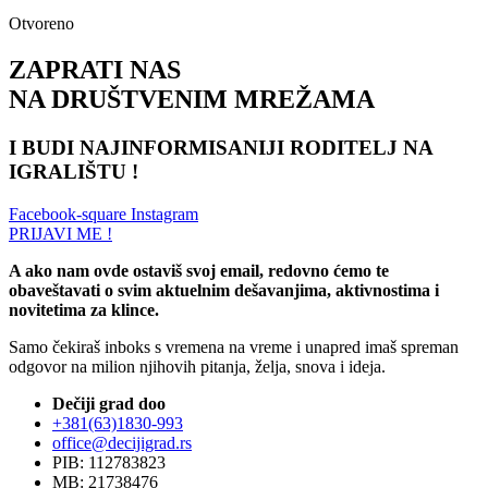
Otvoreno
ZAPRATI NAS
NA DRUŠTVENIM MREŽAMA
I BUDI NAJINFORMISANIJI RODITELJ NA
IGRALIŠTU !
Facebook-square
Instagram
PRIJAVI ME !
A ako nam ovde ostaviš svoj email, redovno ćemo te
obaveštavati o svim aktuelnim dešavanjima, aktivnostima i
novitetima za klince.
Samo čekiraš inboks s vremena na vreme i unapred imaš spreman
odgovor na milion njihovih pitanja, želja, snova i ideja.
Dečiji grad doo
+381(63)1830-993
office@decijigrad.rs
PIB: 112783823
MB: 21738476