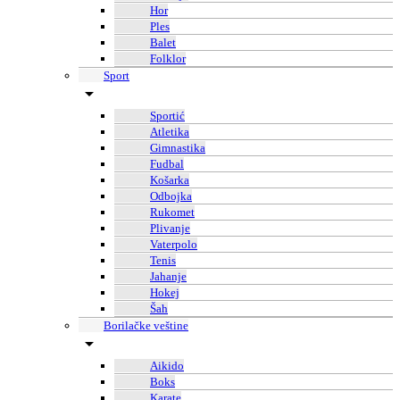
Hor
Ples
Balet
Folklor
Sport
Sportić
Atletika
Gimnastika
Fudbal
Košarka
Odbojka
Rukomet
Plivanje
Vaterpolo
Tenis
Jahanje
Hokej
Šah
Borilačke veštine
Aikido
Boks
Karate