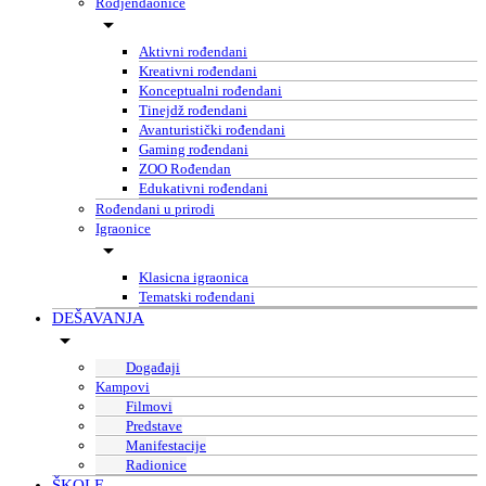
Rodjendaonice
Aktivni rođendani
Kreativni rođendani
Konceptualni rođendani
Tinejdž rođendani
Avanturistički rođendani
Gaming rođendani
ZOO Rođendan
Edukativni rođendani
Rođendani u prirodi
Igraonice
Klasicna igraonica
Tematski rođendani
DEŠAVANJA
Događaji
Kampovi
Filmovi
Predstave
Manifestacije
Radionice
ŠKOLE