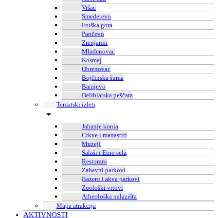
Vršac
Smederevo
Fruška gora
Pančevo
Zrenjanin
Mladenovac
Kosmaj
Obrenovac
Bojčinska šuma
Barajevo
Deliblatska peščara
Tematski izleti
Jahanje konja
Crkve i manastiri
Muzeji
Salaši i Etno sela
Restorani
Zabavni parkovi
Bazeni i akva parkovi
Zoološki vrtovi
Arheološka nalazišta
Mapa atrakcija
AKTIVNOSTI