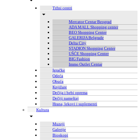
Tržni centri
Mercator Centar Beograd
ADA MALL Shopping center
BEO Shopping Center
GALERIJA Belgrade
Delta City
STADION Shopping Center
UŠĆE Shopping Center
BIG Fashion
Immo Outlet Centar
Igračke
Odeća
Obuća
Knjižare
Dečija i bebi oprema
Dečiji nameštaj
Hrana, lekovi i suplementi
Kultura
Muzeji
Galerije
Bioskopi