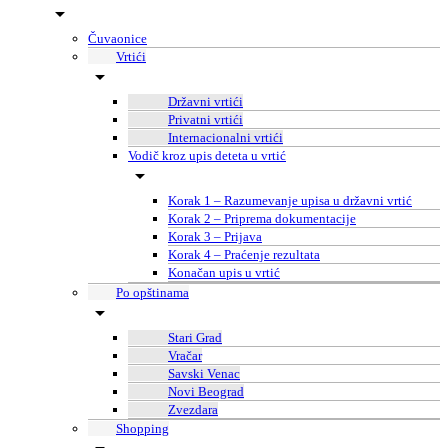
Čuvaonice
Vrtići
Državni vrtići
Privatni vrtići
Internacionalni vrtići
Vodič kroz upis deteta u vrtić
Korak 1 – Razumevanje upisa u državni vrtić
Korak 2 – Priprema dokumentacije
Korak 3 – Prijava
Korak 4 – Praćenje rezultata
Konačan upis u vrtić
Po opštinama
Stari Grad
Vračar
Savski Venac
Novi Beograd
Zvezdara
Shopping