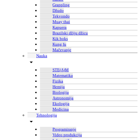
Grappling
Džudo
Tekvondo
Muay thai
Kapuera
Brazilski džiju džicu
Kik boks
Kung fu
Mačevanje
Nauka
STE(A)M
Matematika
Fizika
Hemija
Biologija
Astronomija
Ekologija
Medicina
Tehnologija
Programiranje
Video produkcija