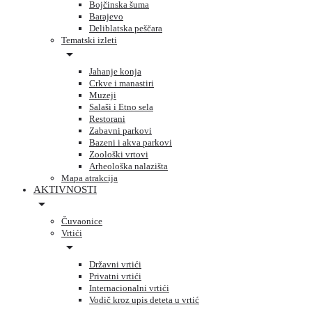
Bojčinska šuma
Barajevo
Deliblatska peščara
Tematski izleti
Jahanje konja
Crkve i manastiri
Muzeji
Salaši i Etno sela
Restorani
Zabavni parkovi
Bazeni i akva parkovi
Zoološki vrtovi
Arheološka nalazišta
Mapa atrakcija
AKTIVNOSTI
Čuvaonice
Vrtići
Državni vrtići
Privatni vrtići
Internacionalni vrtići
Vodič kroz upis deteta u vrtić