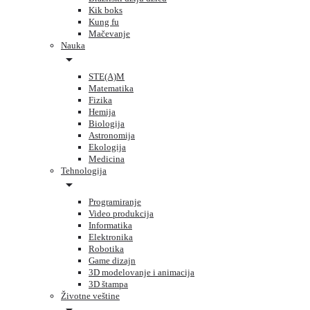
Kik boks
Kung fu
Mačevanje
Nauka
STE(A)M
Matematika
Fizika
Hemija
Biologija
Astronomija
Ekologija
Medicina
Tehnologija
Programiranje
Video produkcija
Informatika
Elektronika
Robotika
Game dizajn
3D modelovanje i animacija
3D štampa
Životne veštine