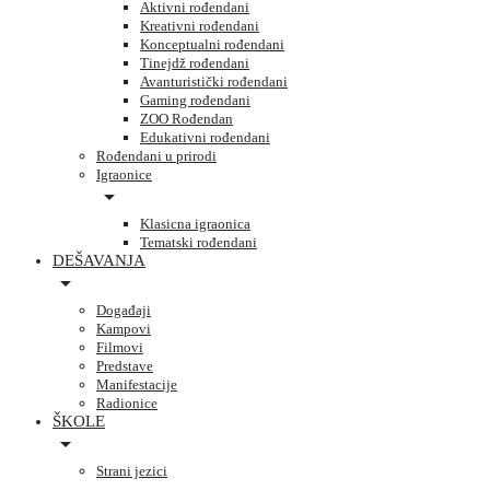
Aktivni rođendani
Kreativni rođendani
Konceptualni rođendani
Tinejdž rođendani
Avanturistički rođendani
Gaming rođendani
ZOO Rođendan
Edukativni rođendani
Rođendani u prirodi
Igraonice
Klasicna igraonica
Tematski rođendani
DEŠAVANJA
Događaji
Kampovi
Filmovi
Predstave
Manifestacije
Radionice
ŠKOLE
Strani jezici