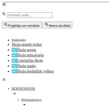
Pogledaj sve rezultate
Nema rezultata
Istaknuto
Škola stranih jezika
Škola sporta
Škola tehnologija
Umetnička škola
Škola nauke
Škola borilačkih veština
RODJENDANI
Rodjendaonice