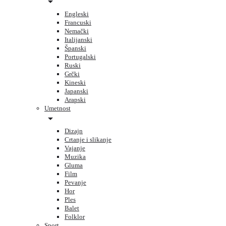
Engleski
Francuski
Nemački
Italijanski
Španski
Portugalski
Ruski
Grčki
Kineski
Japanski
Arapski
Umetnost
Dizajn
Crtanje i slikanje
Vajanje
Muzika
Gluma
Film
Pevanje
Hor
Ples
Balet
Folklor
Sport