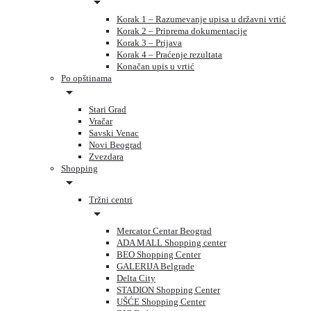
Korak 1 – Razumevanje upisa u državni vrtić
Korak 2 – Priprema dokumentacije
Korak 3 – Prijava
Korak 4 – Praćenje rezultata
Konačan upis u vrtić
Po opštinama
Stari Grad
Vračar
Savski Venac
Novi Beograd
Zvezdara
Shopping
Tržni centri
Mercator Centar Beograd
ADA MALL Shopping center
BEO Shopping Center
GALERIJA Belgrade
Delta City
STADION Shopping Center
UŠĆE Shopping Center