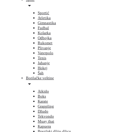
Sportić
Atletika
Gimnastika
Fudbal
Košarka
Odbojka
Rukomet
Plivanje
Vaterpolo
Tenis
Jahanje
Hokej
Šah
Borilačke veštine
Aikido
Boks
Karate
Grappling
Džudo
Tekvondo
Muay thai
Kapuera
Brazilski džiju džicu