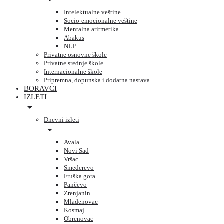
Intelektualne veštine
Socio-emocionalne veštine
Mentalna aritmetika
Abakus
NLP
Privatne osnovne škole
Privatne srednje škole
Internacionalne škole
Pripremna, dopunska i dodatna nastava
BORAVCI
IZLETI
Dnevni izleti
Avala
Novi Sad
Vršac
Smederevo
Fruška gora
Pančevo
Zrenjanin
Mladenovac
Kosmaj
Obrenovac