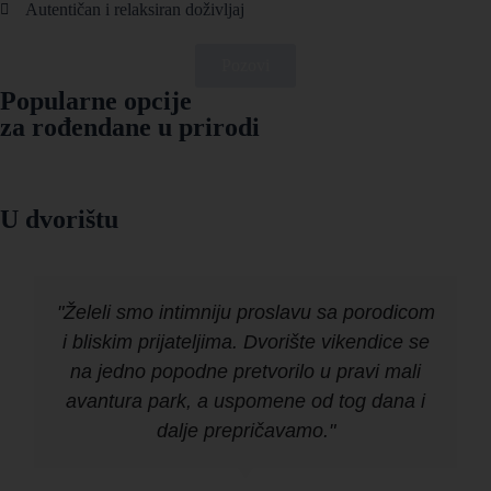
Autentičan i relaksiran doživljaj
Pozovi
Popularne opcije
za rođendane u prirodi
U dvorištu
"Želeli smo intimniju proslavu sa porodicom
i bliskim prijateljima. Dvorište vikendice se
na jedno popodne pretvorilo u pravi mali
avantura park, a uspomene od tog dana i
dalje prepričavamo."