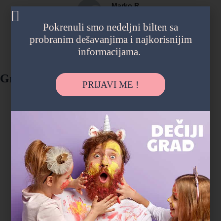
Marko R.
tatasaurus
Pokrenuli smo nedeljni bilten sa
probranim dešavanjima i najkorisnijim
informacijama.
Gradski parkovi i šume
PRIJAVI ME !
"Deca su satima trčala, istraživala i igrala
se, a čim smo stigli kući su popadali od
umora. Ovo je bio najopušteniji rođendan
koji pamtimo."
Magdalena P.
Zvezdara