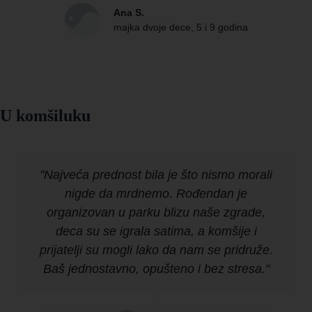
Ana S.
majka dvoje dece, 5 i 9 godina
U komšiluku
"Najveća prednost bila je što nismo morali
nigde da mrdnemo. Rođendan je
organizovan u parku blizu naše zgrade,
deca su se igrala satima, a komšije i
prijatelji su mogli lako da nam se pridruže.
Baš jednostavno, opušteno i bez stresa."