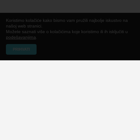
Koristimo kolačiće kako bismo vam pružili najbolje iskustvo na
našoj web stranici.
Možete saznati više o kolačićima koje koristimo ili ih isključiti u
podešavanjima
.
PRIHVATI