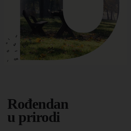
Rođendan
u prirodi