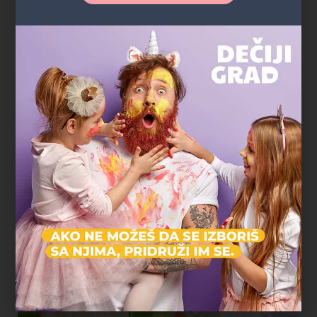
da mrdnemo. Rođendan je organizovan u parku
blizu naše zgrade, deca su se igrala satima, a
komšije i prijatelji su mogli lako da nam se
pridruže. Baš jednostavno, opušteno i bez stresa."
Marko R.
tatasaurus