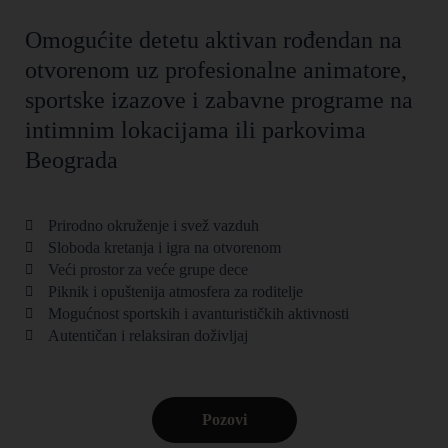
Omogućite detetu aktivan rođendan na
otvorenom uz profesionalne animatore,
sportske izazove i zabavne programe na
intimnim lokacijama ili parkovima
Beograda
Prirodno okruženje i svež vazduh
Sloboda kretanja i igra na otvorenom
Veći prostor za veće grupe dece
Piknik i opuštenija atmosfera za roditelje
Mogućnost sportskih i avanturističkih aktivnosti
Autentičan i relaksiran doživljaj
Pozovi