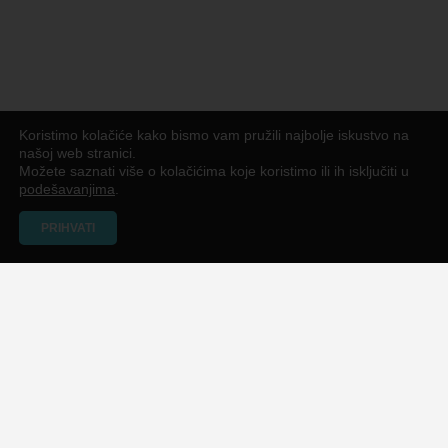
Koristimo kolačiće kako bismo vam pružili najbolje iskustvo na
našoj web stranici.
Možete saznati više o kolačićima koje koristimo ili ih isključiti u
podešavanjima
.
PRIHVATI