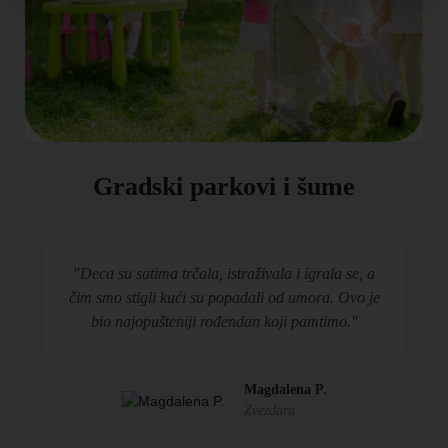
Gradski parkovi i šume
"Deca su satima trčala, istraživala i igrala se, a
čim smo stigli kući su popadali od umora. Ovo je
bio najopušteniji rođendan koji pamtimo."
Magdalena P.
Zvezdara