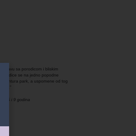
 proslavu sa porodicom i bliskim
e vikendice se na jedno popodne
li avantura park, a uspomene od tog
vamo."
ce, 5 i 9 godina