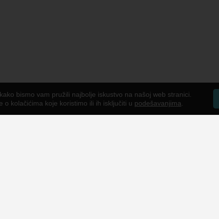
kako bismo vam pružili najbolje iskustvo na našoj web stranici.
o kolačićima koje koristimo ili ih isključiti u
podešavanjima
.