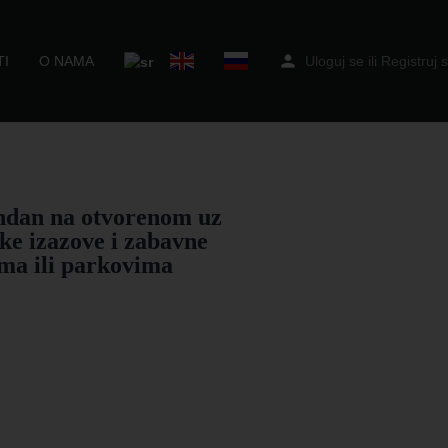
I
O NAMA
Uloguj se
ili
Registruj 
ndan na otvorenom uz
ke izazove i zabavne
ma ili parkovima