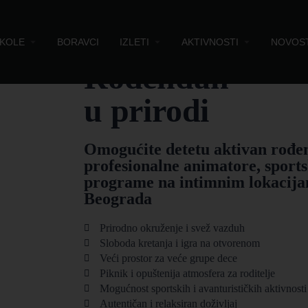
KOLE
BORAVCI
IZLETI
AKTIVNOSTI
NOVOST
Rođendan
u prirodi
Omogućite detetu aktivan rođe
profesionalne animatore, sports
programe na intimnim lokacija
Beograda
Prirodno okruženje i svež vazduh
Sloboda kretanja i igra na otvorenom
Veći prostor za veće grupe dece
Piknik i opuštenija atmosfera za roditelje
Mogućnost sportskih i avanturističkih aktivnosti
Autentičan i relaksiran doživljaj