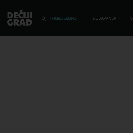
RODJENDANI
DEŠAVANJA
Š