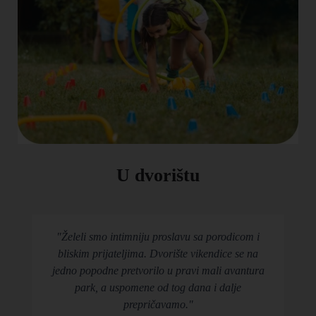
U dvorištu
"Želeli smo intimniju proslavu sa porodicom i
bliskim prijateljima. Dvorište vikendice se na
jedno popodne pretvorilo u pravi mali avantura
park, a uspomene od tog dana i dalje
prepričavamo."