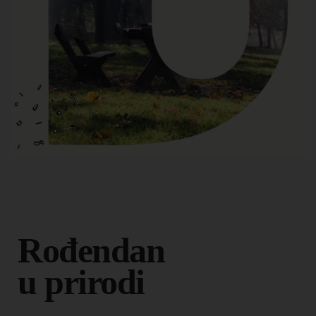
Rođendan
u prirodi