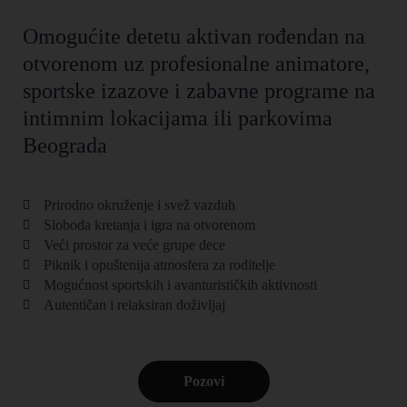
Omogućite detetu aktivan rođendan na
otvorenom uz profesionalne animatore,
sportske izazove i zabavne programe na
intimnim lokacijama ili parkovima
Beograda
Prirodno okruženje i svež vazduh
Sloboda kretanja i igra na otvorenom
Veći prostor za veće grupe dece
Piknik i opuštenija atmosfera za roditelje
Mogućnost sportskih i avanturističkih aktivnosti
Autentičan i relaksiran doživljaj
Pozovi