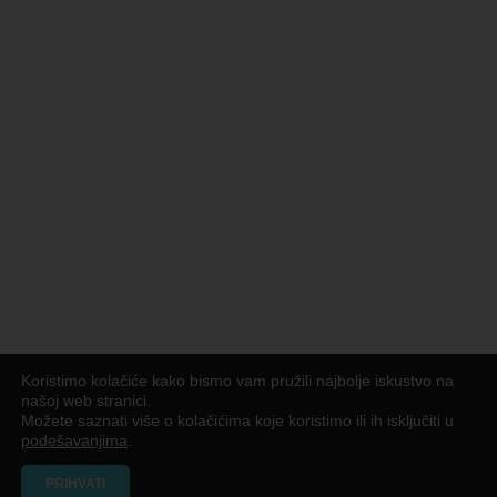
Koristimo kolačiće kako bismo vam pružili najbolje iskustvo na
našoj web stranici.
Možete saznati više o kolačićima koje koristimo ili ih isključiti u
podešavanjima
.
PRIHVATI