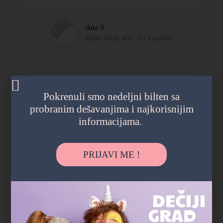
Ana S.
majka dvoje dece, 5 i 9 godina
Pokrenuli smo nedeljni bilten sa
probranim dešavanjima i najkorisnijim
informacijama.
PRIJAVI ME !