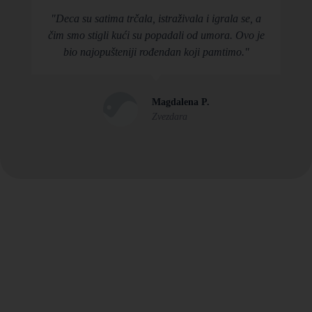
"Deca su satima trčala, istraživala i igrala se, a
čim smo stigli kući su popadali od umora. Ovo je
bio najopušteniji rođendan koji pamtimo."
Magdalena P.
Zvezdara