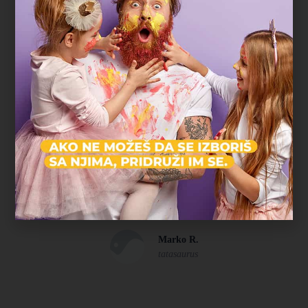
U komšiluku
"Najveća prednost bila je što nismo morali nigde
da mrdnemo. Rođendan je organizovan u parku
blizu naše zgrade, deca su se igrala satima, a
komšije i prijatelji su mogli lako da nam se
pridruže. Baš jednostavno, opušteno i bez stresa."
Marko R.
tatasaurus