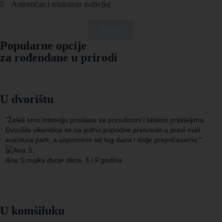
Autentičan i relaksiran doživljaj
Pozovi
Popularne opcije
za rođendane u prirodi
U dvorištu
"Želeli smo intimniju proslavu sa porodicom i bliskim prijateljima.
Dvorište vikendice se na jedno popodne pretvorilo u pravi mali
avantura park, a uspomene od tog dana i dalje prepričavamo."
Ana S.
majka dvoje dece, 5 i 9 godina
U komšiluku