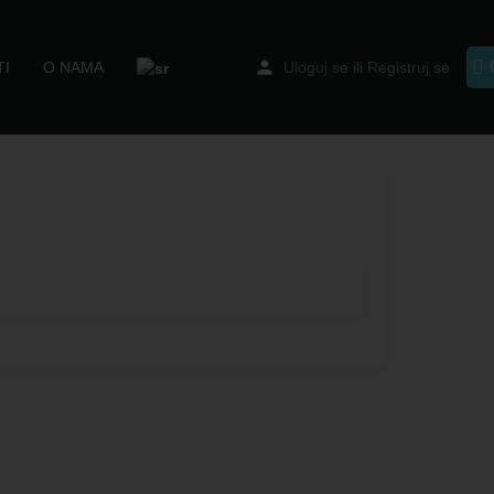
I
O NAMA
Uloguj se
ili
Registruj se