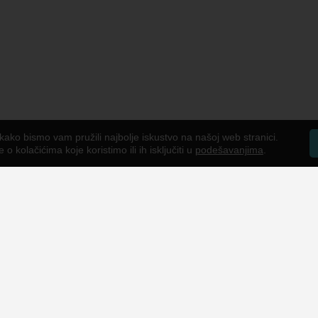
kako bismo vam pružili najbolje iskustvo na našoj web stranici.
o kolačićima koje koristimo ili ih isključiti u
podešavanjima
.