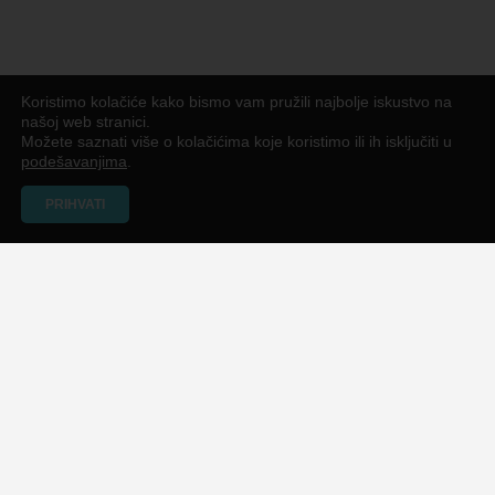
Koristimo kolačiće kako bismo vam pružili najbolje iskustvo na
našoj web stranici.
Možete saznati više o kolačićima koje koristimo ili ih isključiti u
podešavanjima
.
PRIHVATI