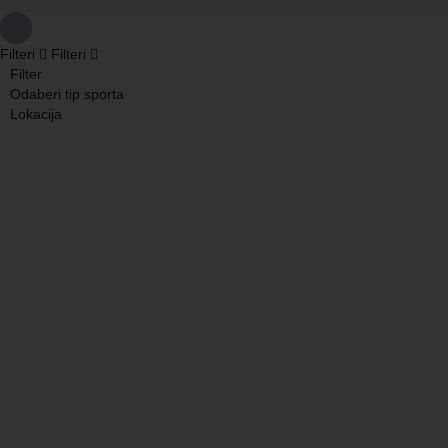
Filteri
Filteri
Filter
Odaberi tip sporta
Lokacija
Pretraži
Nazad