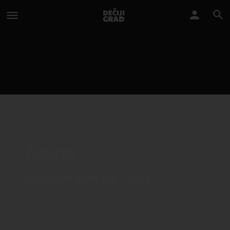
Pripreme
za testove
poznatih jezičkih ispita