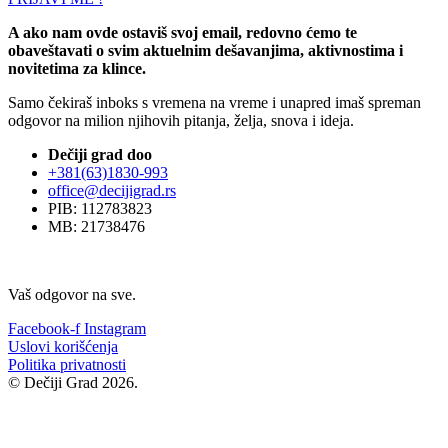
A ako nam ovde ostaviš svoj email, redovno ćemo te
obaveštavati o svim aktuelnim dešavanjima, aktivnostima i
novitetima za klince.
Samo čekiraš inboks s vremena na vreme i unapred imaš spreman
odgovor na milion njihovih pitanja, želja, snova i ideja.
Dečiji grad doo
+381(63)1830-993
office@decijigrad.rs
PIB: 112783823
MB: 21738476
Vaš odgovor na sve.
Facebook-f
Instagram
Uslovi korišćenja
Politika privatnosti
© Dečiji Grad 2026.