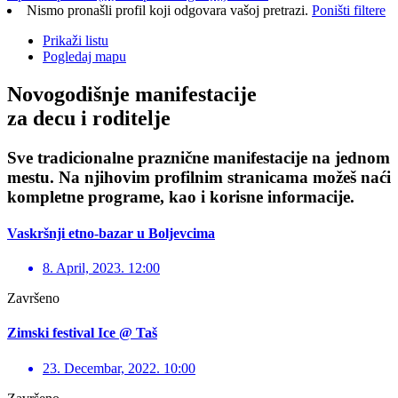
Nismo pronašli profil koji odgovara vašoj pretrazi.
Poništi filtere
Prikaži listu
Pogledaj mapu
Novogodišnje manifestacije
za decu i roditelje
Sve tradicionalne praznične manifestacije na jednom
mestu. Na njihovim profilnim stranicama možeš naći
kompletne programe, kao i korisne informacije.
Vaskršnji etno-bazar u Boljevcima
8. April, 2023. 12:00
Završeno
Zimski festival Ice @ Taš
23. Decembar, 2022. 10:00