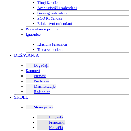
Tinejdž rođendani
Avanturistički rođendani
Gaming rođendani
ZOO Rođendan
Edukativni rođendani
Rođendani u prirodi
Igraonice
Klasicna igraonica
Tematski rođendani
DEŠAVANJA
Događaji
Kampovi
Filmovi
Predstave
Manifestacije
Radionice
ŠKOLE
Strani jezici
Engleski
Francuski
Nemački