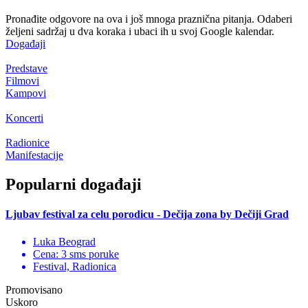
Pronađite odgovore na ova i još mnoga praznična pitanja. Odaberi
željeni sadržaj u dva koraka i ubaci ih u svoj Google kalendar.
Događaji
Predstave
Filmovi
Kampovi
Koncerti
Radionice
Manifestacije
Popularni događaji
Ljubav festival za celu porodicu - Dečija zona by Dečiji Grad
Luka Beograd
Cena: 3 sms poruke
Festival, Radionica
Promovisano
Uskoro