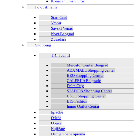
Konačan upis u vrtić
Po opštinama
Stari Grad
Vračar
Savski Venac
Novi Beograd
Zvezdara
Shopping
Tržni centri
Mercator Centar Beograd
ADA MALL Shopping center
BEO Shopping Center
GALERIJA Belgrade
Delta City
STADION Shopping Center
UŠĆE Shopping Center
BIG Fashion
Immo Outlet Centar
Igračke
Odeća
Obuća
Knjižare
Dečija i bebi oprema