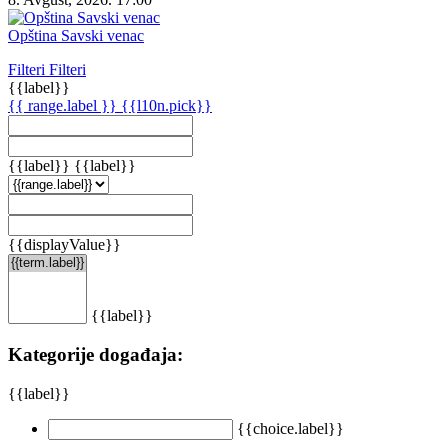
Opština Savski venac
Filteri
Filteri
{{label}}
{{ range.label }}
{{l10n.pick}}
{{label}}
{{label}}
{{displayValue}}
{{label}}
Kategorije događaja:
{{label}}
{{choice.label}}