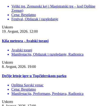
Veliki trg, Zemunski kej i Magistratski trg – kod Opštine
Zemun)
Cena: Besplatno
Festival, Obilazak i razgledanje
Uskoro
19. Avgust, 2026. 12:00
Kiša meteora - Avalski toranj
Avalski toranj
Manifestacija, Obilazak i razgledanje, Radionica
Uskoro
8. Avgust, 2026. 19:00
Dečije letnje igre u Topčiderskom parku
Opština Savski venac
Cena: Besplatno
Manifestacija, Performans, Predstava, Radionica
Uskoro
8. Avgust, 2026. 17:00