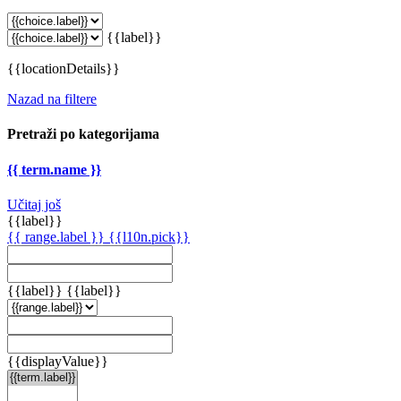
{{label}}
{{locationDetails}}
Nazad na filtere
Pretraži po kategorijama
{{ term.name }}
Učitaj još
{{label}}
{{ range.label }}
{{l10n.pick}}
{{label}}
{{label}}
{{displayValue}}