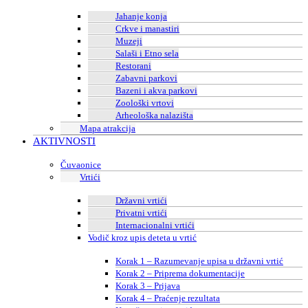
Jahanje konja
Crkve i manastiri
Muzeji
Salaši i Etno sela
Restorani
Zabavni parkovi
Bazeni i akva parkovi
Zoološki vrtovi
Arheološka nalazišta
Mapa atrakcija
AKTIVNOSTI
Čuvaonice
Vrtići
Državni vrtići
Privatni vrtići
Internacionalni vrtići
Vodič kroz upis deteta u vrtić
Korak 1 – Razumevanje upisa u državni vrtić
Korak 2 – Priprema dokumentacije
Korak 3 – Prijava
Korak 4 – Praćenje rezultata