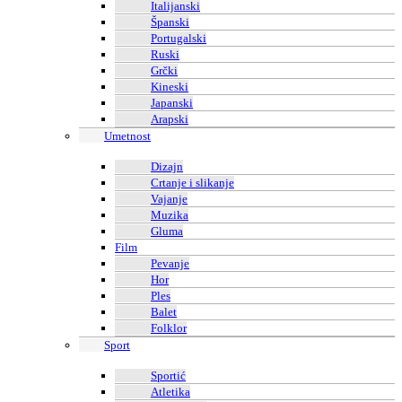
Italijanski
Španski
Portugalski
Ruski
Grčki
Kineski
Japanski
Arapski
Umetnost
Dizajn
Crtanje i slikanje
Vajanje
Muzika
Gluma
Film
Pevanje
Hor
Ples
Balet
Folklor
Sport
Sportić
Atletika