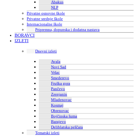
Abakus
NLP
Privatne osnovne škole
Privatne srednje škole
Internacionalne škole
Pripremna, dopunska i dodatna nastava
BORAVCI
IZLETI
Dnevni izleti
Avala
Novi Sad
Vršac
Smederevo
Fruška gora
Pančevo
Zrenjanin
Mladenovac
Kosmaj
Obrenovac
Bojčinska šuma
Barajevo
Deliblatska peščara
Tematski izleti