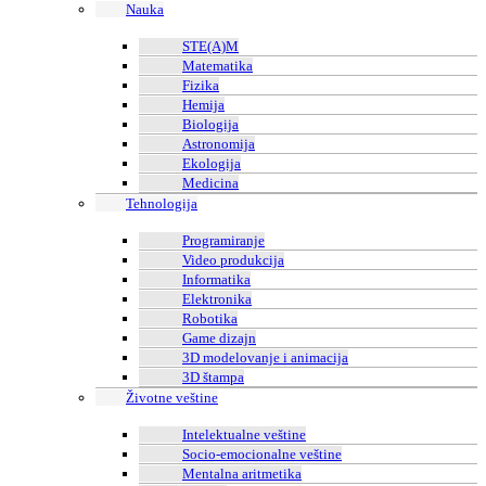
Nauka
STE(A)M
Matematika
Fizika
Hemija
Biologija
Astronomija
Ekologija
Medicina
Tehnologija
Programiranje
Video produkcija
Informatika
Elektronika
Robotika
Game dizajn
3D modelovanje i animacija
3D štampa
Životne veštine
Intelektualne veštine
Socio-emocionalne veštine
Mentalna aritmetika