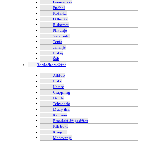
Gimnastika
Fudbal
Košarka
Odbojka
Rukomet
Plivanje
Vaterpolo
Tenis
Jahanje
Hokej
Šah
Borilačke veštine
Aikido
Boks
Karate
Grappling
Džudo
Tekvondo
Muay thai
Kapuera
Brazilski džiju džicu
Kik boks
Kung fu
Mačevanje