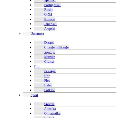
Španski
Portugalski
Ruski
Grčki
Kineski
Japanski
Arapski
Umetnost
Dizajn
Crtanje i slikanje
Vajanje
Muzika
Gluma
Film
Pevanje
Hor
Ples
Balet
Folklor
Sport
Sportić
Atletika
Gimnastika