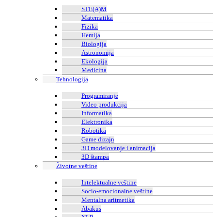
STE(A)M
Matematika
Fizika
Hemija
Biologija
Astronomija
Ekologija
Medicina
Tehnologija
Programiranje
Video produkcija
Informatika
Elektronika
Robotika
Game dizajn
3D modelovanje i animacija
3D štampa
Životne veštine
Intelektualne veštine
Socio-emocionalne veštine
Mentalna aritmetika
Abakus