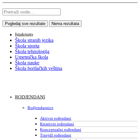
Pogledaj sve rezultate
Nema rezultata
Istaknuto
Škola stranih jezika
Škola sporta
Škola tehnologija
Umetnička škola
Škola nauke
Škola borilačkih veština
RODJENDANI
Rodjendaonice
Aktivni rođendani
Kreativni rođendani
Konceptualni rođendani
Tinejdž rođendani