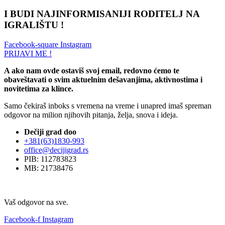
I BUDI NAJINFORMISANIJI RODITELJ NA
IGRALIŠTU !
Facebook-square
Instagram
PRIJAVI ME !
A ako nam ovde ostaviš svoj email, redovno ćemo te
obaveštavati o svim aktuelnim dešavanjima, aktivnostima i
novitetima za klince.
Samo čekiraš inboks s vremena na vreme i unapred imaš spreman
odgovor na milion njihovih pitanja, želja, snova i ideja.
Dečiji grad doo
+381(63)1830-993
office@decijigrad.rs
PIB: 112783823
MB: 21738476
Vaš odgovor na sve.
Facebook-f
Instagram