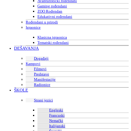
Avanturistički rođendani
Gaming rođendani
ZOO Rođendan
Edukativni rođendani
Rođendani u prirodi
Igraonice
Klasicna igraonica
Tematski rođendani
DEŠAVANJA
Događaji
Kampovi
Filmovi
Predstave
Manifestacije
Radionice
ŠKOLE
Strani jezici
Engleski
Francuski
Nemački
Italijanski