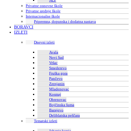
NLP
Privatne osnovne škole
Privatne srednje škole
Internacionalne škole
Pripremna, dopunska i dodatna nastava
BORAVCI
IZLETI
Dnevni izleti
Avala
Novi Sad
Vršac
Smederevo
Fruška gora
Pančevo
Zrenjanin
Mladenovac
Kosmaj
Obrenovac
Bojčinska šuma
Barajevo
Deliblatska peščara
Tematski izleti
Jahanje konja