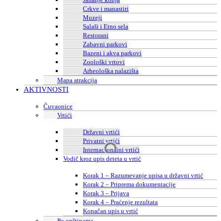
Crkve i manastiri
Muzeji
Salaši i Etno sela
Restorani
Zabavni parkovi
Bazeni i akva parkovi
Zoološki vrtovi
Arheološka nalazišta
Mapa atrakcija
AKTIVNOSTI
Čuvaonice
Vrtići
Državni vrtići
Privatni vrtići
Internacionalni vrtići
Vodič kroz upis deteta u vrtić
Korak 1 – Razumevanje upisa u državni vrtić
Korak 2 – Priprema dokumentacije
Korak 3 – Prijava
Korak 4 – Praćenje rezultata
Konačan upis u vrtić
Po opštinama