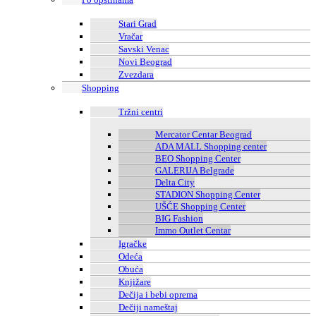
Stari Grad
Vračar
Savski Venac
Novi Beograd
Zvezdara
Shopping
Tržni centri
Mercator Centar Beograd
ADA MALL Shopping center
BEO Shopping Center
GALERIJA Belgrade
Delta City
STADION Shopping Center
UŠĆE Shopping Center
BIG Fashion
Immo Outlet Centar
Igračke
Odeća
Obuća
Knjižare
Dečija i bebi oprema
Dečiji nameštaj