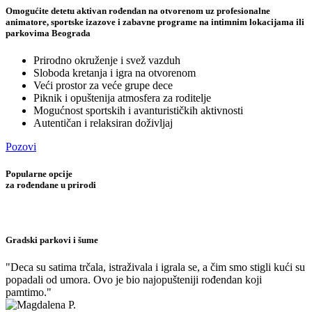
Omogućite detetu aktivan rođendan na otvorenom uz profesionalne
animatore, sportske izazove i zabavne programe na intimnim lokacijama ili
parkovima Beograda
Prirodno okruženje i svež vazduh
Sloboda kretanja i igra na otvorenom
Veći prostor za veće grupe dece
Piknik i opuštenija atmosfera za roditelje
Mogućnost sportskih i avanturističkih aktivnosti
Autentičan i relaksiran doživljaj
Pozovi
Popularne opcije
za rođendane u prirodi
Gradski parkovi i šume
"Deca su satima trčala, istraživala i igrala se, a čim smo stigli kući su
popadali od umora. Ovo je bio najopušteniji rođendan koji
pamtimo."