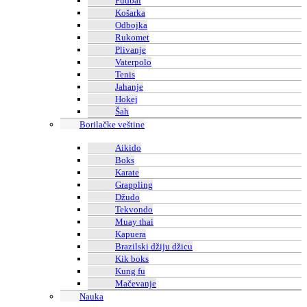
Fudbal
Košarka
Odbojka
Rukomet
Plivanje
Vaterpolo
Tenis
Jahanje
Hokej
Šah
Borilačke veštine
Aikido
Boks
Karate
Grappling
Džudo
Tekvondo
Muay thai
Kapuera
Brazilski džiju džicu
Kik boks
Kung fu
Mačevanje
Nauka