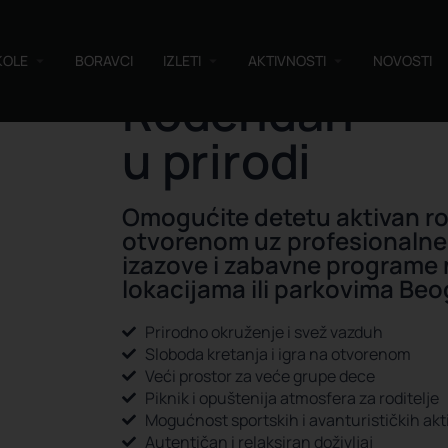
KOLE
BORAVCI
IZLETI
AKTIVNOSTI
NOVOSTI
Rođendan
u prirodi
Omogućite detetu aktivan r
otvorenom uz profesionalne
izazove i zabavne programe 
lokacijama ili parkovima Be
Prirodno okruženje i svež vazduh
Sloboda kretanja i igra na otvorenom
Veći prostor za veće grupe dece
Piknik i opuštenija atmosfera za roditelje
Mogućnost sportskih i avanturističkih akt
Autentičan i relaksiran doživljaj