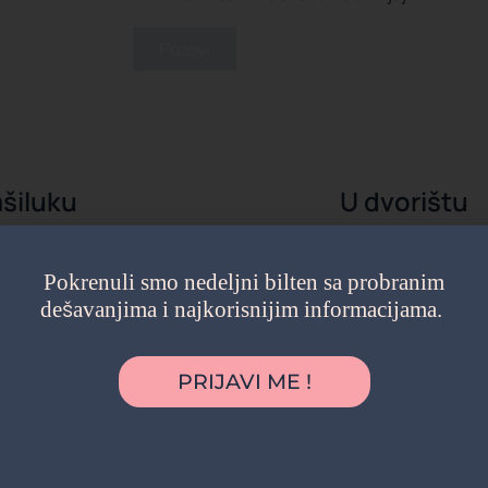
Pozovi
šiluku
U dvorištu
rednost bila je što nismo morali nigde da
"Želeli smo intimniju 
ođendan je organizovan u parku blizu naše
prijateljima. Dvorišt
Pokrenuli smo nedeljni bilten sa probranim
a su se igrala satima, a komšije i prijatelji su
pretvorilo u pravi ma
dešavanjima i najkorisnijim informacijama.
 da nam se pridruže. Baš jednostavno, opušteno i
dana i dalje prepriča
."
Ana S.
majka dvoje de
atasaurus
PRIJAVI ME !