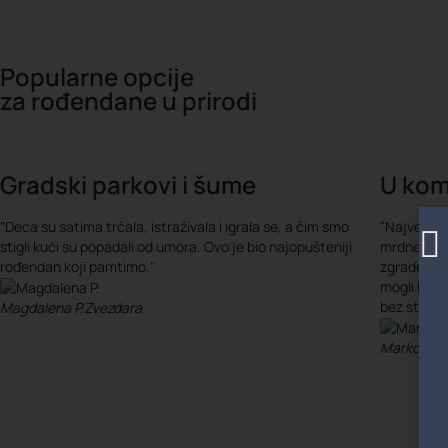
Popularne opcije
za rođendane u prirodi
Gradski parkovi i šume
U kom
"Deca su satima trčala, istraživala i igrala se, a čim smo
"Najveća p
stigli kući su popadali od umora. Ovo je bio najopušteniji
mrdnemo. R
rođendan koji pamtimo."
zgrade, dec
mogli lako
bez stresa
Magdalena P.
Zvezdara
Marko R.
t