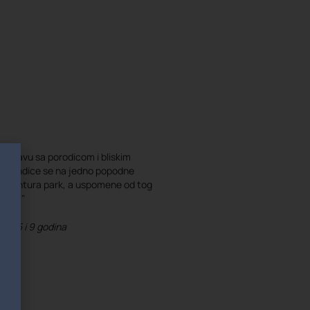
proslavu sa porodicom i bliskim
e vikendice se na jedno popodne
li avantura park, a uspomene od tog
vamo."
ce, 5 i 9 godina