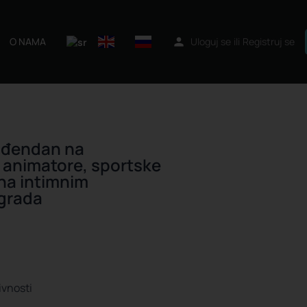
O NAMA
Uloguj se
ili
Registruj se
ođendan na
 animatore, sportske
na intimnim
ograda
ivnosti