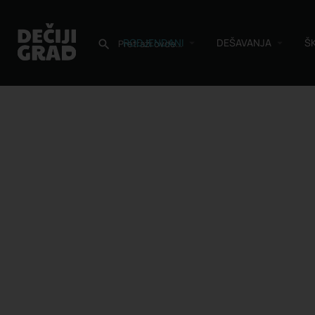
RODJENDANI
DEŠAVANJA
Š