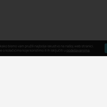
 kako bismo vam pružili najbolje iskustvo na našoj web stranici.
 o kolačićima koje koristimo ili ih isključiti u
podešavanjima
.