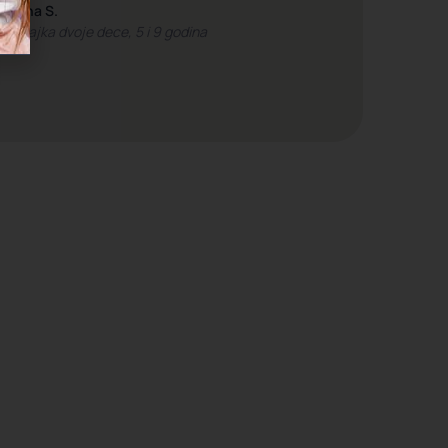
Ana S.
majka dvoje dece, 5 i 9 godina