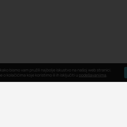
 kako bismo vam pružili najbolje iskustvo na našoj web stranici.
 o kolačićima koje koristimo ili ih isključiti u
podešavanjima
.