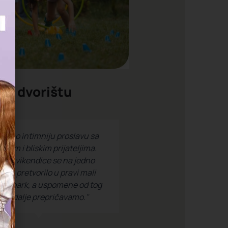
U dvorištu
li smo intimniju proslavu sa
icom i bliskim prijateljima.
ište vikendice se na jedno
dne pretvorilo u pravi mali
ra park, a uspomene od tog
na i dalje prepričavamo."