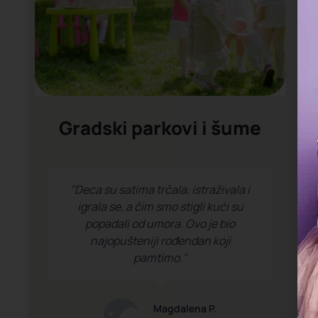
Gradski parkovi i šume
"Deca su satima trčala, istraživala i
igrala se, a čim smo stigli kući su
popadali od umora. Ovo je bio
najopušteniji rođendan koji
pamtimo."
Magdalena P.