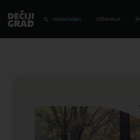
RODJENDANI
DEŠAVANJA
Š