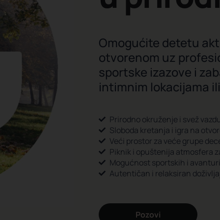
Omogućite detetu akt
otvorenom uz profesi
sportske izazove i z
intimnim lokacijama i
Prirodno okruženje i svež vazd
Sloboda kretanja i igra na otv
Veći prostor za veće grupe dec
Piknik i opuštenija atmosfera za
Mogućnost sportskih i avanturi
Autentičan i relaksiran doživlja
Pozovi