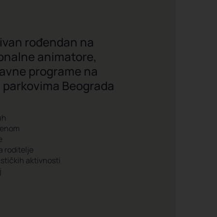
ivan rođendan na
onalne animatore,
abavne programe na
li parkovima Beograda
uh
orenom
e
 roditelje
stičkih aktivnosti
j