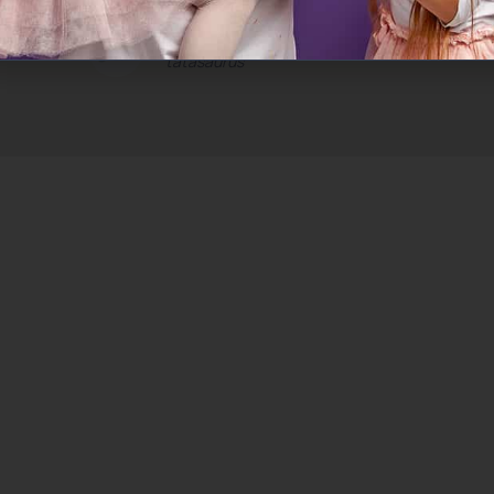
Marko R.
tatasaurus