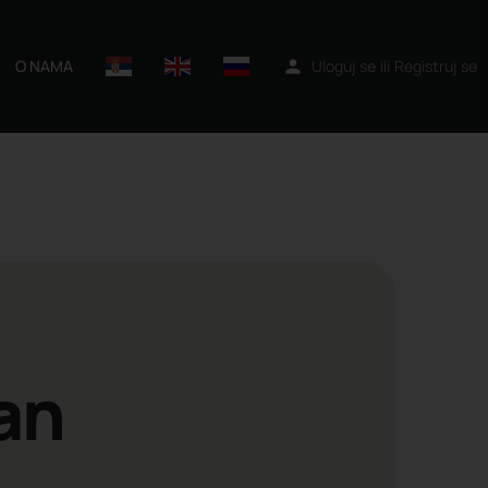
O NAMA
Uloguj se
ili
Registruj se
an
i