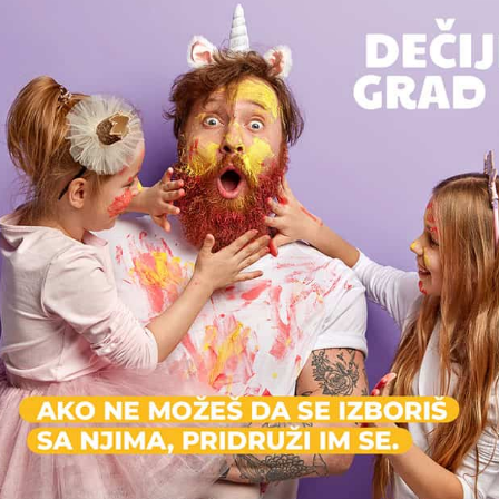
U komšiluku
"Najveća prednost bila je što nismo
"Žele
morali nigde da mrdnemo. Rođendan
porod
je organizovan u parku blizu naše
Dvor
zgrade, deca su se igrala satima, a
popo
komšije i prijatelji su mogli lako da
avantu
nam se pridruže. Baš jednostavno,
da
opušteno i bez stresa."