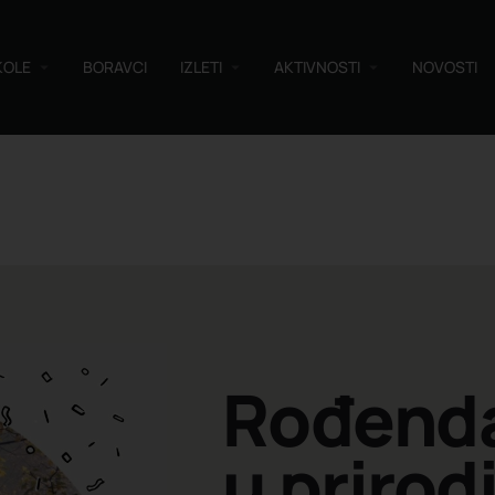
KOLE
BORAVCI
IZLETI
AKTIVNOSTI
NOVOSTI
Rođend
u prirod