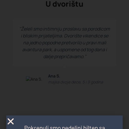
U dvorištu
"Želeli smo intimniju proslavu sa porodicom
i bliskim prijateljima. Dvorište vikendice se
na jedno popodne pretvorilo u pravi mali
avantura park, a uspomene od tog dana i
dalje prepričavamo."
Ana S.
majka dvoje dece, 5 i 9 godina
U komšiluku
Pokrenuli smo nedeljni bilten sa