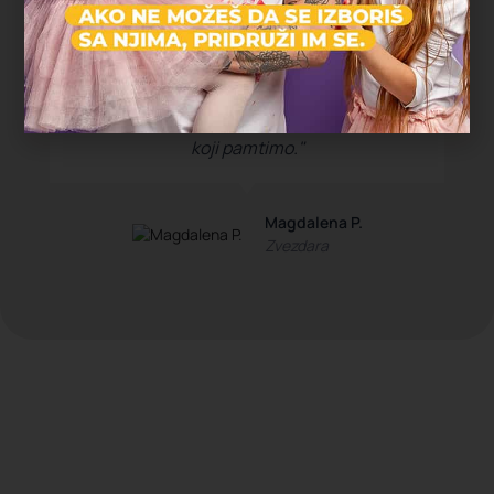
"Deca su satima trčala, istraživala i igrala
se, a čim smo stigli kući su popadali od
umora. Ovo je bio najopušteniji rođendan
koji pamtimo."
Magdalena P.
Zvezdara