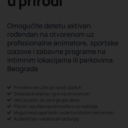
u prirodi
Omogućite detetu aktivan
rođendan na otvorenom uz
profesionalne animatore, sportske
izazove i zabavne programe na
intimnim lokacijama ili parkovima
Beograda
Prirodno okruženje i svež vazduh
Sloboda kretanja i igra na otvorenom
Veći prostor za veće grupe dece
Piknik i opuštenija atmosfera za roditelje
Mogućnost sportskih i avanturističkih aktivnosti
Autentičan i relaksiran doživljaj