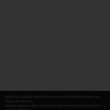
Koristimo kolačiće kako bismo vam pružili najbolje iskustvo na
našoj web stranici.
Možete saznati više o kolačićima koje koristimo ili ih isključiti u
podešavanjima
.