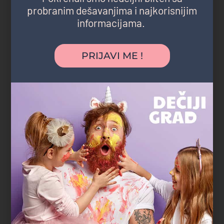
probranim dešavanjima i najkorisnijim
informacijama.
"Najveća prednost bila je što nismo morali
nigde da mrdnemo. Rođendan je
PRIJAVI ME !
organizovan u parku blizu naše zgrade,
deca su se igrala satima, a komšije i
prijatelji su mogli lako da nam se pridruže.
Baš jednostavno, opušteno i bez stresa."
Marko R.
tatasaurus
Gradski parkovi i šume