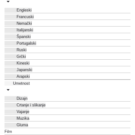
Engleski
Francuski
Nemački
Italijanski
Španski
Portugalski
Ruski
Grčki
Kineski
Japanski
Arapski
Umetnost
Dizajn
Crtanje i slikanje
Vajanje
Muzika
Gluma
Film