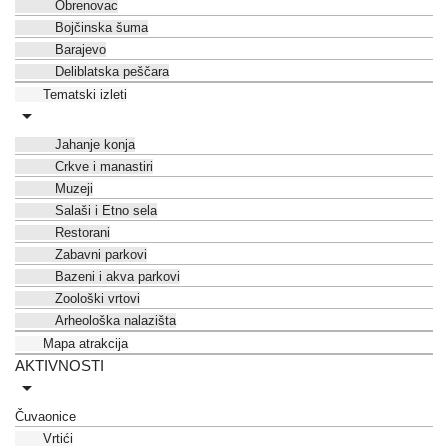
Obrenovac
Bojčinska šuma
Barajevo
Deliblatska peščara
Tematski izleti
Jahanje konja
Crkve i manastiri
Muzeji
Salaši i Etno sela
Restorani
Zabavni parkovi
Bazeni i akva parkovi
Zoološki vrtovi
Arheološka nalazišta
Mapa atrakcija
AKTIVNOSTI
Čuvaonice
Vrtići