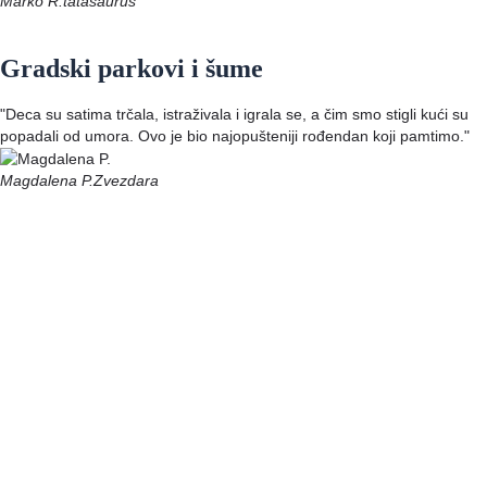
Marko R.
tatasaurus
Gradski parkovi i šume
"Deca su satima trčala, istraživala i igrala se, a čim smo stigli kući su
popadali od umora. Ovo je bio najopušteniji rođendan koji pamtimo."
Magdalena P.
Zvezdara