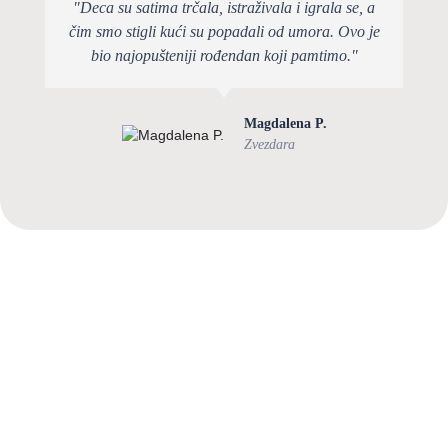
"Deca su satima trčala, istraživala i igrala se, a
čim smo stigli kući su popadali od umora. Ovo je
bio najopušteniji rođendan koji pamtimo."
Magdalena P.
Zvezdara