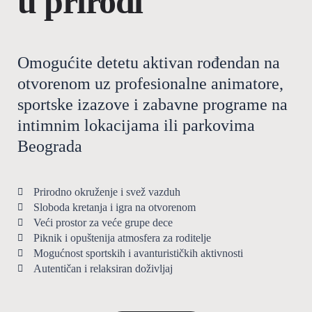
u prirodi
Omogućite detetu aktivan rođendan na
otvorenom uz profesionalne animatore,
sportske izazove i zabavne programe na
intimnim lokacijama ili parkovima
Beograda
Prirodno okruženje i svež vazduh
Sloboda kretanja i igra na otvorenom
Veći prostor za veće grupe dece
Piknik i opuštenija atmosfera za roditelje
Mogućnost sportskih i avanturističkih aktivnosti
Autentičan i relaksiran doživljaj