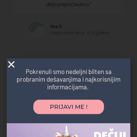
dalje prepričavamo."
Ana S.
majka dvoje dece, 5 i 9 godina
Pokrenuli smo nedeljni bilten sa
probranim dešavanjima i najkorisnijim
informacijama.
PRIJAVI ME !