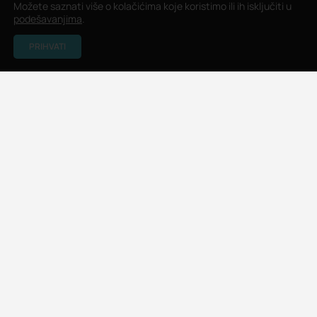
Možete saznati više o kolačićima koje koristimo ili ih isključiti u
podešavanjima
.
PRIHVATI