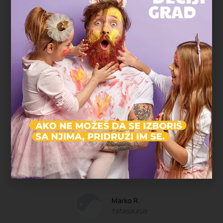
U komšiluku
"Najveća prednost bila je što nismo morali
nigde da mrdnemo. Rođendan je
organizovan u parku blizu naše zgrade,
deca su se igrala satima, a komšije i
prijatelji su mogli lako da nam se pridruže.
Baš jednostavno, opušteno i bez stresa."
Marko R.
tatasaurus