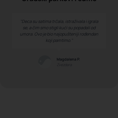
"Deca su satima trčala, istraživala i igrala
se, a čim smo stigli kući su popadali od
umora. Ovo je bio najopušteniji rođendan
koji pamtimo."
Magdalena P.
Zvezdara