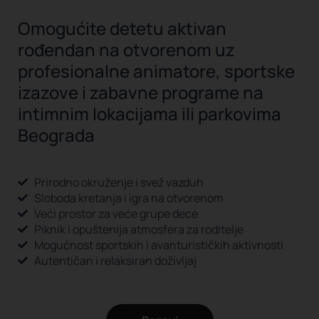
Omogućite detetu aktivan
rođendan na otvorenom uz
profesionalne animatore, sportske
izazove i zabavne programe na
intimnim lokacijama ili parkovima
Beograda
Prirodno okruženje i svež vazduh
Sloboda kretanja i igra na otvorenom
Veći prostor za veće grupe dece
Piknik i opuštenija atmosfera za roditelje
Mogućnost sportskih i avanturističkih aktivnosti
Autentičan i relaksiran doživljaj