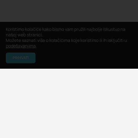
Koristimo kolačiće kako bismo vam pružili najbolje iskustvo na
našoj web stranici.
Možete saznati više o kolačićima koje koristimo ili ih isključiti u
podešavanjima
.
PRIHVATI