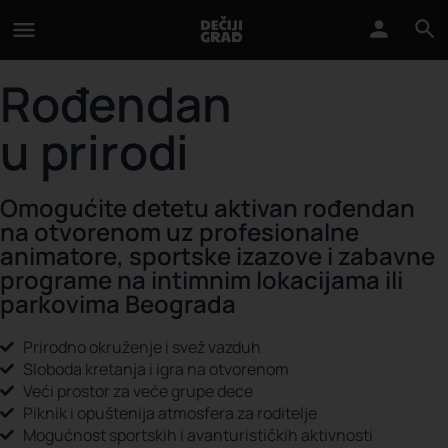
Rođendan
u prirodi
Omogućite detetu aktivan rođendan
na otvorenom uz profesionalne
animatore, sportske izazove i zabavne
programe na intimnim lokacijama ili
parkovima Beograda
Prirodno okruženje i svež vazduh
Sloboda kretanja i igra na otvorenom
Veći prostor za veće grupe dece
Piknik i opuštenija atmosfera za roditelje
Mogućnost sportskih i avanturističkih aktivnosti