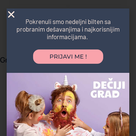
Marko R.
Pokrenuli smo nedeljni bilten sa
tatasaurus
probranim dešavanjima i najkorisnijim
informacijama.
PRIJAVI ME !
Gradski parkovi i šume
"Deca su satima trčala, istraživala i igrala
se, a čim smo stigli kući su popadali od
umora. Ovo je bio najopušteniji
rođendan koji pamtimo."
Magdalena P.