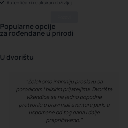
Autentičan i relaksiran doživljaj
Pozovi
Popularne opcije
za rođendane u prirodi
U dvorištu
"Želeli smo intimniju proslavu sa
porodicom i bliskim prijateljima. Dvorište
vikendice se na jedno popodne
pretvorilo u pravi mali avantura park, a
uspomene od tog dana i dalje
prepričavamo."