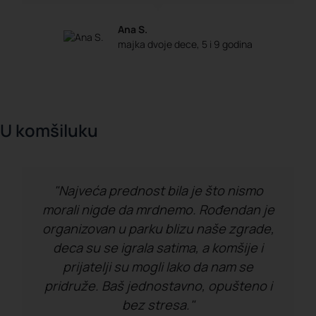
Ana S.
majka dvoje dece, 5 i 9 godina
U komšiluku
"Najveća prednost bila je što nismo
morali nigde da mrdnemo. Rođendan je
organizovan u parku blizu naše zgrade,
deca su se igrala satima, a komšije i
prijatelji su mogli lako da nam se
pridruže. Baš jednostavno, opušteno i
bez stresa."