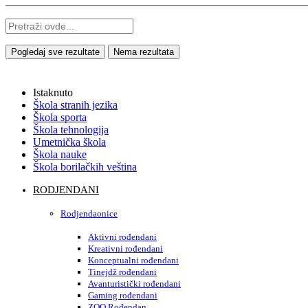
Pogledaj sve rezultate
Nema rezultata
Istaknuto
Škola stranih jezika
Škola sporta
Škola tehnologija
Umetnička škola
Škola nauke
Škola borilačkih veština
RODJENDANI
Rodjendaonice
Aktivni rođendani
Kreativni rođendani
Konceptualni rođendani
Tinejdž rođendani
Avanturistički rođendani
Gaming rođendani
ZOO Rođendan