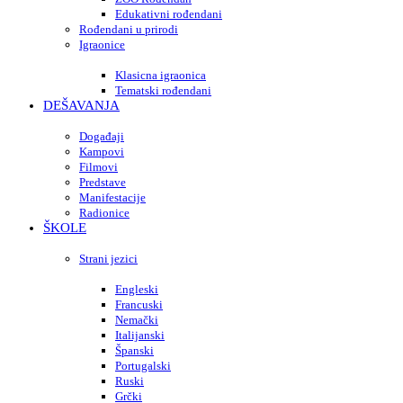
Edukativni rođendani
Rođendani u prirodi
Igraonice
Klasicna igraonica
Tematski rođendani
DEŠAVANJA
Događaji
Kampovi
Filmovi
Predstave
Manifestacije
Radionice
ŠKOLE
Strani jezici
Engleski
Francuski
Nemački
Italijanski
Španski
Portugalski
Ruski
Grčki