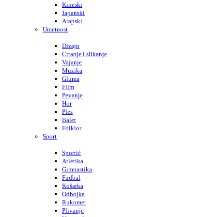
Kineski
Japanski
Arapski
Umetnost
Dizajn
Crtanje i slikanje
Vajanje
Muzika
Gluma
Film
Pevanje
Hor
Ples
Balet
Folklor
Sport
Sportić
Atletika
Gimnastika
Fudbal
Košarka
Odbojka
Rukomet
Plivanje