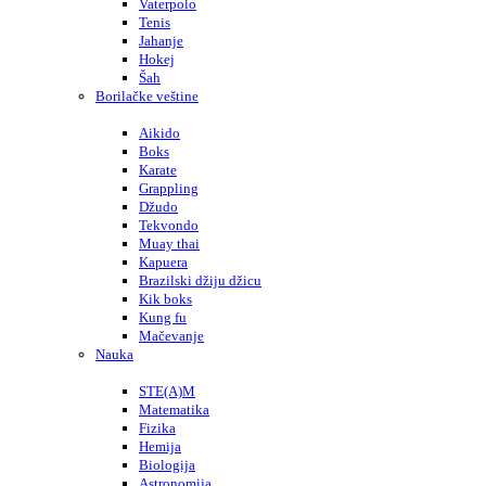
Vaterpolo
Tenis
Jahanje
Hokej
Šah
Borilačke veštine
Aikido
Boks
Karate
Grappling
Džudo
Tekvondo
Muay thai
Kapuera
Brazilski džiju džicu
Kik boks
Kung fu
Mačevanje
Nauka
STE(A)M
Matematika
Fizika
Hemija
Biologija
Astronomija