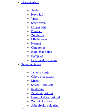
Dnevni izleti
Avala
Novi Sad
Vršac
Smederevo
Fruška gora
Pančevo
Zrenjanin
Mladenovac
Kosmaj
Obrenovac
Bojčinska šuma
Barajevo
Deliblatska peščara
Tematski izleti
Jahanje konja
Crkve i manastiri
Muzeji
Salaši i Etno sela
Restorani
Zabavni parkovi
Bazeni i akva parkovi
Zoološki vrtovi
Arheološka nalazišta