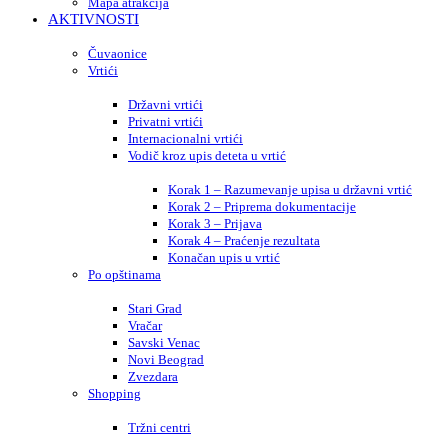
Mapa atrakcija
AKTIVNOSTI
Čuvaonice
Vrtići
Državni vrtići
Privatni vrtići
Internacionalni vrtići
Vodič kroz upis deteta u vrtić
Korak 1 – Razumevanje upisa u državni vrtić
Korak 2 – Priprema dokumentacije
Korak 3 – Prijava
Korak 4 – Praćenje rezultata
Konačan upis u vrtić
Po opštinama
Stari Grad
Vračar
Savski Venac
Novi Beograd
Zvezdara
Shopping
Tržni centri