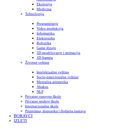
Ekologija
Medicina
Tehnologija
Programiranje
Video produkcija
Informatika
Elektronika
Robotika
Game dizajn
3D modelovanje i animacija
3D štampa
Životne veštine
Intelektualne veštine
Socio-emocionalne veštine
Mentalna aritmetika
Abakus
NLP
Privatne osnovne škole
Privatne srednje škole
Internacionalne škole
Pripremna, dopunska i dodatna nastava
BORAVCI
IZLETI