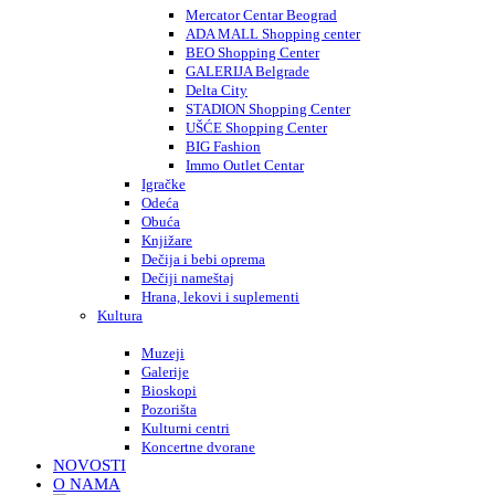
Mercator Centar Beograd
ADA MALL Shopping center
BEO Shopping Center
GALERIJA Belgrade
Delta City
STADION Shopping Center
UŠĆE Shopping Center
BIG Fashion
Immo Outlet Centar
Igračke
Odeća
Obuća
Knjižare
Dečija i bebi oprema
Dečiji nameštaj
Hrana, lekovi i suplementi
Kultura
Muzeji
Galerije
Bioskopi
Pozorišta
Kulturni centri
Koncertne dvorane
NOVOSTI
O NAMA