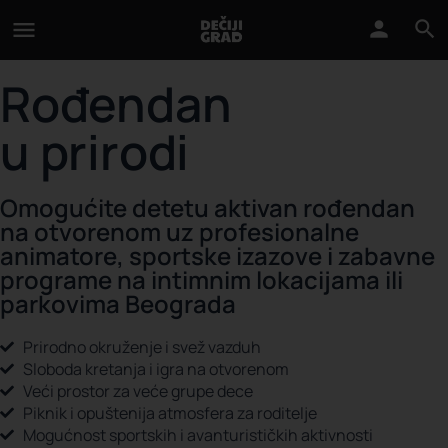
Rođendan
u prirodi
Omogućite detetu aktivan rođendan
na otvorenom uz profesionalne
animatore, sportske izazove i zabavne
programe na intimnim lokacijama ili
parkovima Beograda
Prirodno okruženje i svež vazduh
Sloboda kretanja i igra na otvorenom
Veći prostor za veće grupe dece
Piknik i opuštenija atmosfera za roditelje
Mogućnost sportskih i avanturističkih aktivnosti