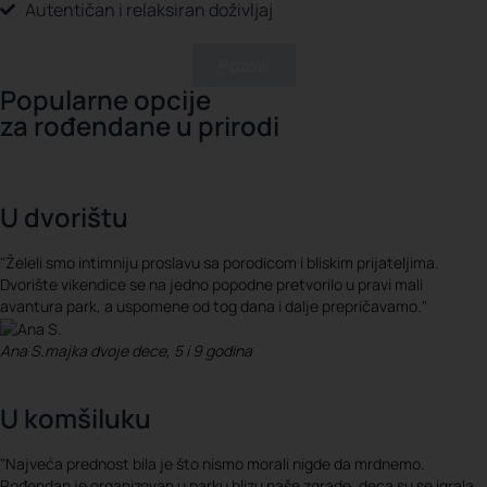
Autentičan i relaksiran doživljaj
Pozovi
Popularne opcije
za rođendane u prirodi
U dvorištu
"Želeli smo intimniju proslavu sa porodicom i bliskim prijateljima.
Dvorište vikendice se na jedno popodne pretvorilo u pravi mali
avantura park, a uspomene od tog dana i dalje prepričavamo."
Ana S.
majka dvoje dece, 5 i 9 godina
U komšiluku
"Najveća prednost bila je što nismo morali nigde da mrdnemo.
Rođendan je organizovan u parku blizu naše zgrade, deca su se igrala