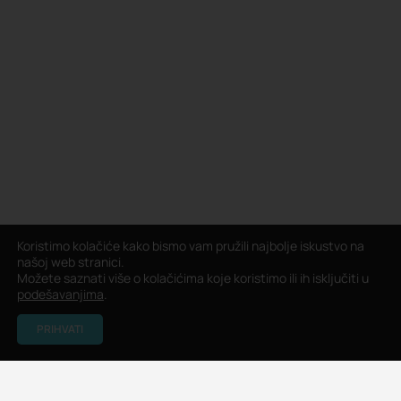
Koristimo kolačiće kako bismo vam pružili najbolje iskustvo na
našoj web stranici.
Možete saznati više o kolačićima koje koristimo ili ih isključiti u
podešavanjima
.
PRIHVATI