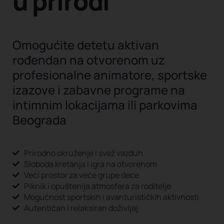
u prirodi
Omogućite detetu aktivan
rođendan na otvorenom uz
profesionalne animatore, sportske
izazove i zabavne programe na
intimnim lokacijama ili parkovima
Beograda
Prirodno okruženje i svež vazduh
Sloboda kretanja i igra na otvorenom
Veći prostor za veće grupe dece
Piknik i opuštenija atmosfera za roditelje
Mogućnost sportskih i avanturističkih aktivnosti
Autentičan i relaksiran doživljaj