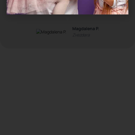
čim smo stigli kući su popadali od umora. Ovo
je bio najopušteniji rođendan koji pamtimo."
Magdalena P.
Zvezdara