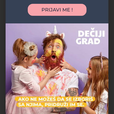
"Najveća prednost bila je što nismo morali
PRIJAVI ME !
nigde da mrdnemo. Rođendan je organizovan
u parku blizu naše zgrade, deca su se igrala
satima, a komšije i prijatelji su mogli lako da
nam se pridruže. Baš jednostavno, opušteno i
bez stresa."
Marko R.
tatasaurus
Gradski parkovi i šume
"Deca su satima trčala, istraživala i igrala se, a