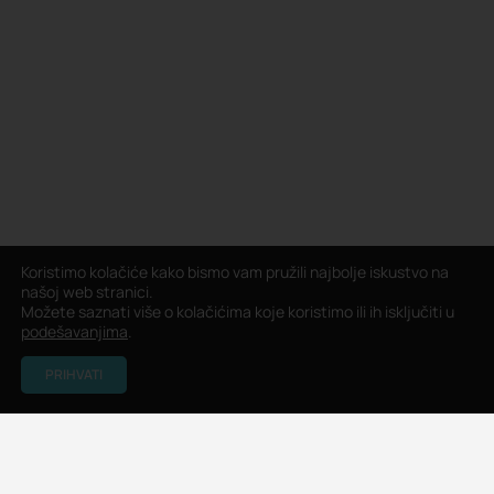
Koristimo kolačiće kako bismo vam pružili najbolje iskustvo na
našoj web stranici.
Možete saznati više o kolačićima koje koristimo ili ih isključiti u
podešavanjima
.
PRIHVATI