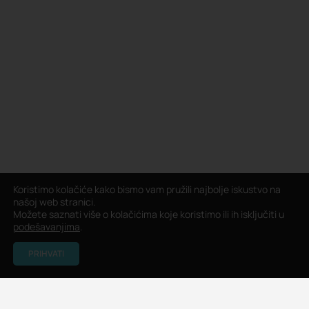
Koristimo kolačiće kako bismo vam pružili najbolje iskustvo na
našoj web stranici.
Možete saznati više o kolačićima koje koristimo ili ih isključiti u
podešavanjima
.
PRIHVATI