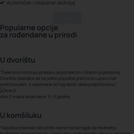
Autentičan i relaksiran doživljaj
Pozovi
Popularne opcije
za rođendane u prirodi
U dvorištu
"Želeli smo intimniju proslavu sa porodicom i bliskim prijateljima.
Dvorište vikendice se na jedno popodne pretvorilo u pravi mali
avantura park, a uspomene od tog dana i dalje prepričavamo."
Ana S.
majka dvoje dece, 5 i 9 godina
U komšiluku
"Najveća prednost bila je što nismo morali nigde da mrdnemo.
Rođendan je organizovan u parku blizu naše zgrade, deca su se igrala