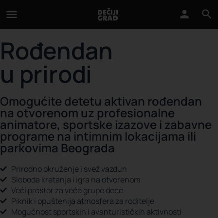
Rođendan
u prirodi
Omogućite detetu aktivan rođendan
na otvorenom uz profesionalne
animatore, sportske izazove i zabavne
programe na intimnim lokacijama ili
parkovima Beograda
Prirodno okruženje i svež vazduh
Sloboda kretanja i igra na otvorenom
Veći prostor za veće grupe dece
Piknik i opuštenija atmosfera za roditelje
Mogućnost sportskih i avanturističkih aktivnosti