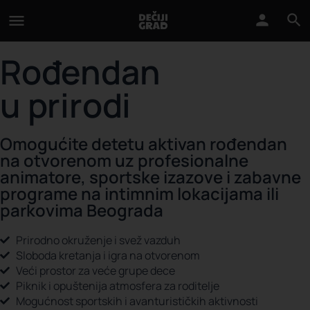
Rođendan
u prirodi
Omogućite detetu aktivan rođendan
na otvorenom uz profesionalne
animatore, sportske izazove i zabavne
programe na intimnim lokacijama ili
parkovima Beograda
Prirodno okruženje i svež vazduh
Sloboda kretanja i igra na otvorenom
Veći prostor za veće grupe dece
Piknik i opuštenija atmosfera za roditelje
Mogućnost sportskih i avanturističkih aktivnosti