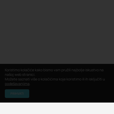
Koristimo kolačiće kako bismo vam pružili najbolje iskustvo na
našoj web stranici.
Možete saznati više o kolačićima koje koristimo ili ih isključiti u
podešavanjima
.
PRIHVATI