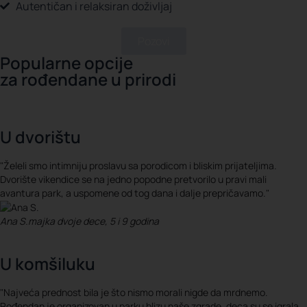
Autentičan i relaksiran doživljaj
Pozovi
Popularne opcije
za rođendane u prirodi
U dvorištu
"Želeli smo intimniju proslavu sa porodicom i bliskim prijateljima.
Dvorište vikendice se na jedno popodne pretvorilo u pravi mali
avantura park, a uspomene od tog dana i dalje prepričavamo."
Ana S.
majka dvoje dece, 5 i 9 godina
U komšiluku
"Najveća prednost bila je što nismo morali nigde da mrdnemo.
Rođendan je organizovan u parku blizu naše zgrade, deca su se igrala