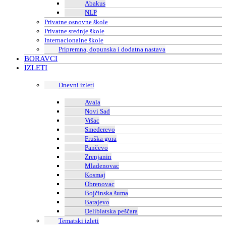
Abakus
NLP
Privatne osnovne škole
Privatne srednje škole
Internacionalne škole
Pripremna, dopunska i dodatna nastava
BORAVCI
IZLETI
Dnevni izleti
Avala
Novi Sad
Vršac
Smederevo
Fruška gora
Pančevo
Zrenjanin
Mladenovac
Kosmaj
Obrenovac
Bojčinska šuma
Barajevo
Deliblatska peščara
Tematski izleti