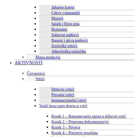
Jahanje konja
Crkve i manastiri
Muzeji
Salaši i Etno sela
Restorani
Zabavni parkovi
Bazeni i akva parkovi
Zoološki vrtovi
Arheološka nalazišta
Mapa atrakcija
AKTIVNOSTI
Čuvaonice
Vrtići
Državni vrtići
Privatni vrtići
Internacionalni vrtići
Vodič kroz upis deteta u vrtić
Korak 1 – Razumevanje upisa u državni vrtić
Korak 2 – Priprema dokumentacije
Korak 3 – Prijava
Korak 4 – Praćenje rezultata