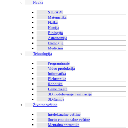
Nauka
STE(A)M
Matematika
Fizika
Hemija
Biologija
Astronomija
Ekologija
Medicina
Tehnologija
Programiranje
Video produkcija
Informatika
Elektronika
Robotika
Game dizajn
3D modelovanje i animacija
3D štampa
Životne veštine
Intelektualne veštine
Socio-emocionalne veštine
Mentalna aritmetika