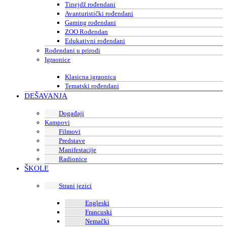
Tinejdž rođendani
Avanturistički rođendani
Gaming rođendani
ZOO Rođendan
Edukativni rođendani
Rođendani u prirodi
Igraonice
Klasicna igraonica
Tematski rođendani
DEŠAVANJA
Događaji
Kampovi
Filmovi
Predstave
Manifestacije
Radionice
ŠKOLE
Strani jezici
Engleski
Francuski
Nemački