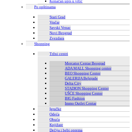
Konačan upis u vrtić
Po opštinama
Stari Grad
Vračar
Savski Venac
Novi Beograd
Zvezdara
Shopping
Tržni centri
Mercator Centar Beograd
ADA MALL Shopping center
BEO Shopping Center
GALERIJA Belgrade
Delta City
STADION Shopping Center
UŠĆE Shopping Center
BIG Fashion
Immo Outlet Centar
Igračke
Odeća
Obuća
Knjižare
Dečija i bebi oprema