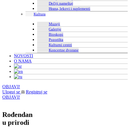
Dečiji nameštaj
Hrana, lekovi i suplementi
Kultura
Muzeji
Galerije
Bioskopi
Pozorišta
Kulturni centri
Koncertne dvorane
NOVOSTI
O NAMA
OBJAVI!
Uloguj se
ili
Registruj se
OBJAVI!
Rođendan
u prirodi