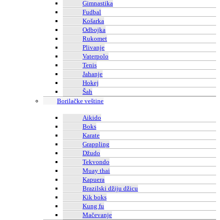
Gimnastika
Fudbal
Košarka
Odbojka
Rukomet
Plivanje
Vaterpolo
Tenis
Jahanje
Hokej
Šah
Borilačke veštine
Aikido
Boks
Karate
Grappling
Džudo
Tekvondo
Muay thai
Kapuera
Brazilski džiju džicu
Kik boks
Kung fu
Mačevanje