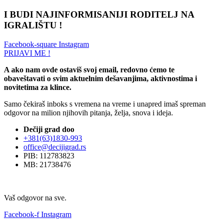
I BUDI NAJINFORMISANIJI RODITELJ NA
IGRALIŠTU !
Facebook-square
Instagram
PRIJAVI ME !
A ako nam ovde ostaviš svoj email, redovno ćemo te
obaveštavati o svim aktuelnim dešavanjima, aktivnostima i
novitetima za klince.
Samo čekiraš inboks s vremena na vreme i unapred imaš spreman
odgovor na milion njihovih pitanja, želja, snova i ideja.
Dečiji grad doo
+381(63)1830-993
office@decijigrad.rs
PIB: 112783823
MB: 21738476
Vaš odgovor na sve.
Facebook-f
Instagram