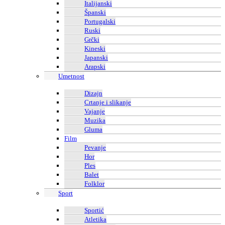
Italijanski
Španski
Portugalski
Ruski
Grčki
Kineski
Japanski
Arapski
Umetnost
Dizajn
Crtanje i slikanje
Vajanje
Muzika
Gluma
Film
Pevanje
Hor
Ples
Balet
Folklor
Sport
Sportić
Atletika