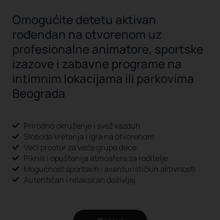
Omogućite detetu aktivan
rođendan na otvorenom uz
profesionalne animatore, sportske
izazove i zabavne programe na
intimnim lokacijama ili parkovima
Beograda
Prirodno okruženje i svež vazduh
Sloboda kretanja i igra na otvorenom
Veći prostor za veće grupe dece
Piknik i opuštenija atmosfera za roditelje
Mogućnost sportskih i avanturističkih aktivnosti
Autentičan i relaksiran doživljaj