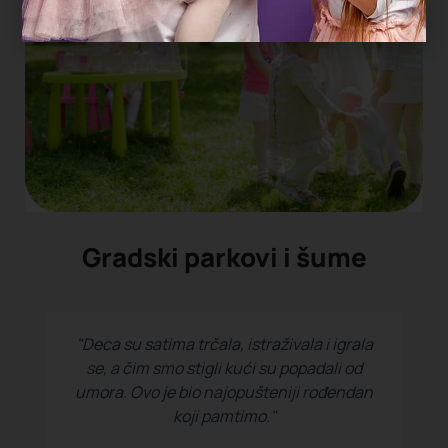
Gradski parkovi i šume
"Deca su satima trčala, istraživala i igrala
se, a čim smo stigli kući su popadali od
umora. Ovo je bio najopušteniji rođendan
koji pamtimo."