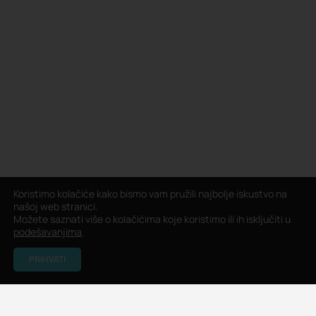
Koristimo kolačiće kako bismo vam pružili najbolje iskustvo na
našoj web stranici.
Možete saznati više o kolačićima koje koristimo ili ih isključiti u
podešavanjima
.
PRIHVATI