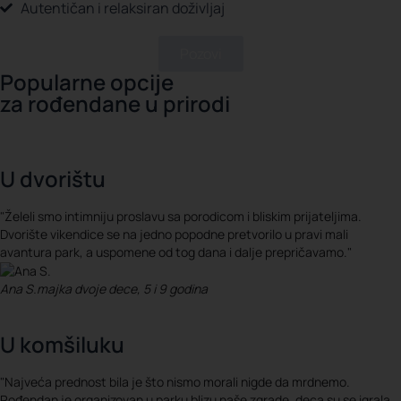
Autentičan i relaksiran doživljaj
Pozovi
Popularne opcije
za rođendane u prirodi
U dvorištu
"Želeli smo intimniju proslavu sa porodicom i bliskim prijateljima.
Dvorište vikendice se na jedno popodne pretvorilo u pravi mali
avantura park, a uspomene od tog dana i dalje prepričavamo."
Ana S.
majka dvoje dece, 5 i 9 godina
U komšiluku
"Najveća prednost bila je što nismo morali nigde da mrdnemo.
Rođendan je organizovan u parku blizu naše zgrade, deca su se igrala