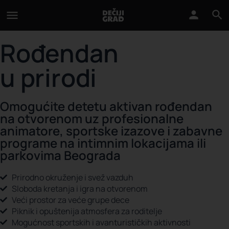
Rođendan
u prirodi
Omogućite detetu aktivan rođendan
na otvorenom uz profesionalne
animatore, sportske izazove i zabavne
programe na intimnim lokacijama ili
parkovima Beograda
Prirodno okruženje i svež vazduh
Sloboda kretanja i igra na otvorenom
Veći prostor za veće grupe dece
Piknik i opuštenija atmosfera za roditelje
Mogućnost sportskih i avanturističkih aktivnosti