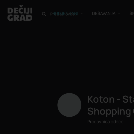
RODJENDANI
DEŠAVANJA
Š
Koton - S
Shopping 
Prodavnica odeće