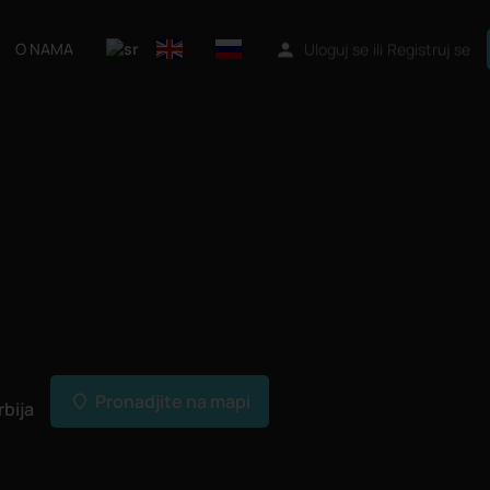
O NAMA
Uloguj se
ili
Registruj se
Pronadjite na mapi
rbija