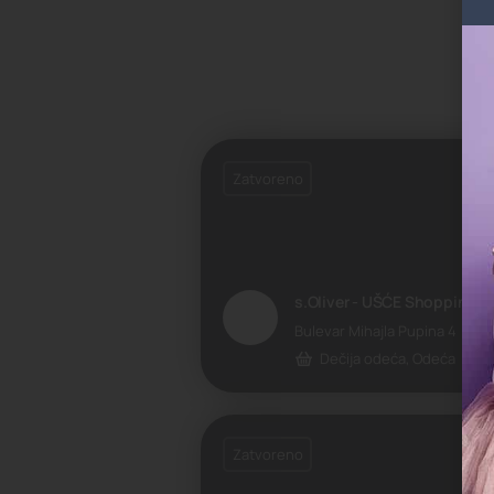
Zatvoreno
s.Oliver - UŠĆE Shopping C
Bulevar Mihajla Pupina 4
Dečija odeća, Odeća
Zatvoreno