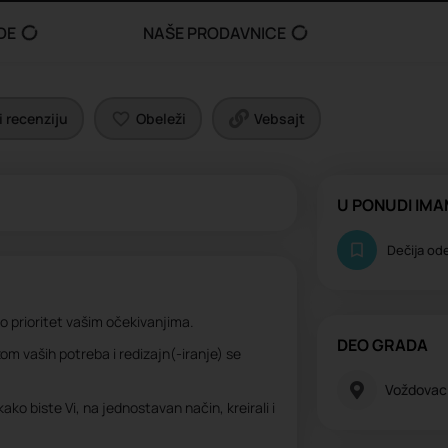
DE
NAŠE PRODAVNICE
 recenziju
Obeleži
Vebsajt
U PONUDI IM
Dečija od
mo prioritet vašim očekivanjima.
DEO GRADA
zom vaših potreba i redizajn(-iranje) se
Voždovac
ko biste Vi, na jednostavan način, kreirali i