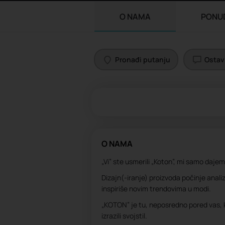
O NAMA
PONU
Pronađi putanju
Ostavi
O NAMA
„Vi” ste usmerili „Koton”, mi samo daje
Dizajn(-iranje) proizvoda počinje anali
inspiriše novim trendovima u modi.
„KOTON” je tu, neposredno pored vas, ka
izrazili svoj​​stil.