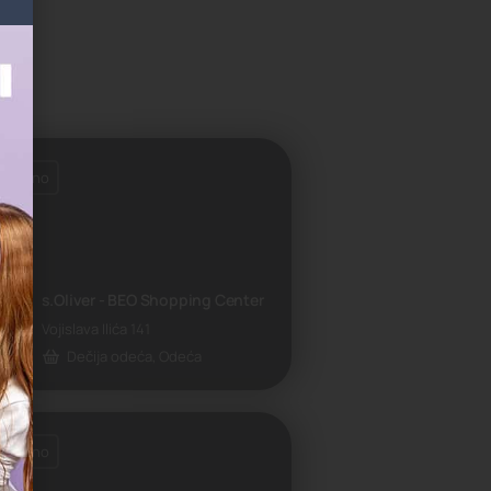
tvoreno
s.Oliver - BEO Shopping Center
Vojislava Ilića 141
Dečija odeća, Odeća
tvoreno