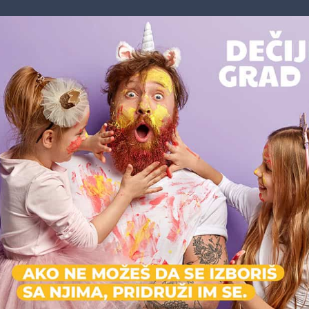
Možda vas zanima i sledeće:
Zatvoreno
Za
enter
s.Oliver - Delta City
Jurija Gagarina 16
Dečija odeća, Odeća
Zatvoreno
Za