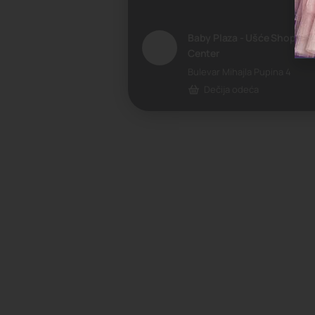
Baby Plaza - Ušće Shoppin
Center
Bulevar Mihajla Pupina 4
Dečija odeća