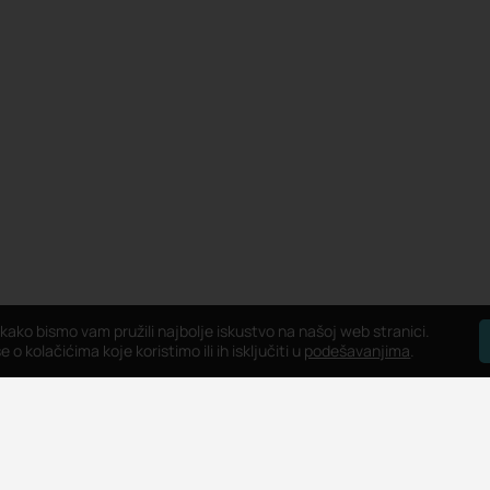
 kako bismo vam pružili najbolje iskustvo na našoj web stranici.
 o kolačićima koje koristimo ili ih isključiti u
podešavanjima
.