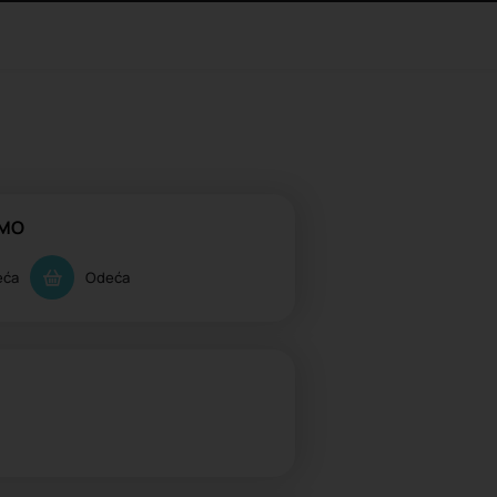
AMO
eća
Odeća