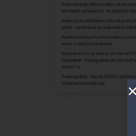
Proizvodi koje želite prodaju se po veom
atmosferi, prodavnica, na najboljim lo
Kolekcije su osmišljene tako da prate sve
oblika, namenjene su svakome ko želi 
Posebno izdvajamo proizvode koji prat
nositi u različitim prilikama.
Dizajnerski tim se sastoji od više od 100
zaposlenih. Svakog dana oko 55 novih
„Koton”-a.
Svake godine, više od 20000 različitih 
i Dizajnerske kolekcije).