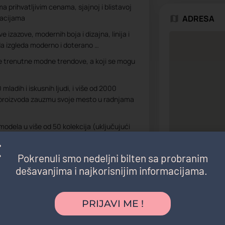
a prihvatljivim cenama, sjajnoj i blistavoj
kacijama
ADRESA
 izazove, modernih boja i dizajna, linija i
da izgleda moderno i doterano …
e trenutne modne trendove, a koji se mogu
 mladih i iskusnih ljudi, i više od 2000
 proizvoda zauzmu svoje mesto u radnjama
modela u više od 50 kolekcija (uključujući
Pokrenuli smo nedeljni bilten sa probranim
dešavanjima i najkorisnijim informacijama.
Pronađite pu
PRIJAVI ME !