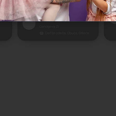
g
Intersport - Immo Outlet Centar
Gandijeva 21
Dečija odeća, Obuća, Odeća