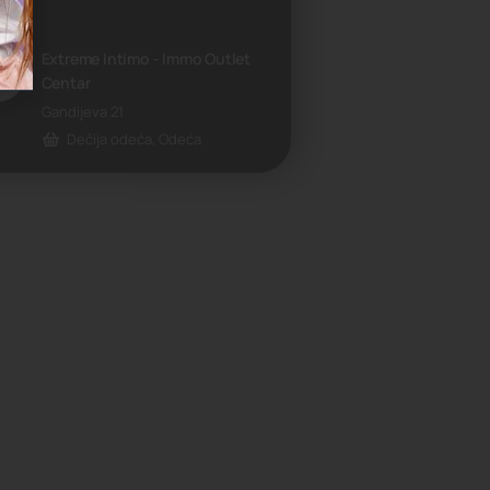
Extreme Intimo - Immo Outlet
Centar
Gandijeva 21
Dečija odeća, Odeća