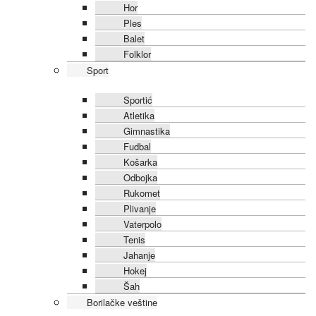
Hor
Ples
Balet
Folklor
Sport
Sportić
Atletika
Gimnastika
Fudbal
Košarka
Odbojka
Rukomet
Plivanje
Vaterpolo
Tenis
Jahanje
Hokej
Šah
Borilačke veštine