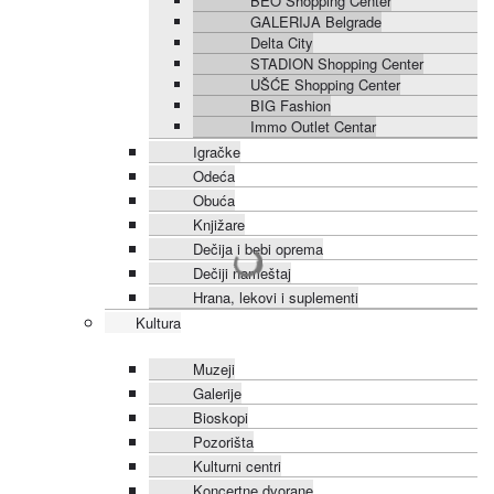
BEO Shopping Center
GALERIJA Belgrade
Delta City
STADION Shopping Center
UŠĆE Shopping Center
BIG Fashion
Immo Outlet Centar
Igračke
Odeća
Obuća
Knjižare
Dečija i bebi oprema
Dečiji nameštaj
Hrana, lekovi i suplementi
Kultura
Muzeji
Galerije
Bioskopi
Pozorišta
Kulturni centri
Koncertne dvorane