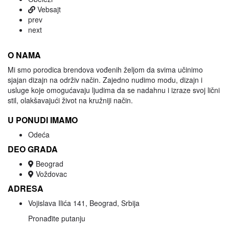
Vebsajt
prev
next
O NAMA
Mi smo porodica brendova vođenih željom da svima učinimo
sjajan dizajn na održiv način. Zajedno nudimo modu, dizajn i
usluge koje omogućavaju ljudima da se nadahnu i izraze svoj lični
stil, olakšavajući život na kružniji način.
U PONUDI IMAMO
Odeća
DEO GRADA
Beograd
Voždovac
ADRESA
Vojislava Ilića 141, Beograd, Srbija
Pronađite putanju