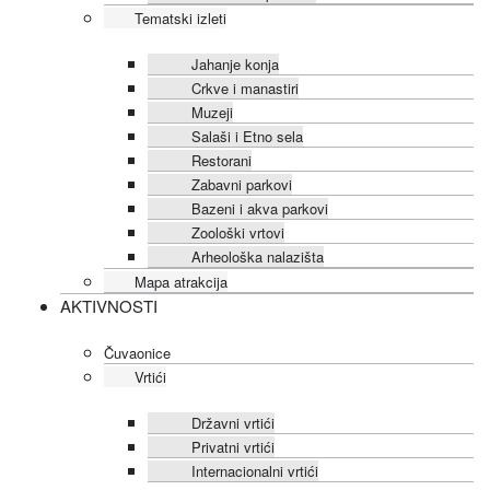
Tematski izleti
Jahanje konja
Crkve i manastiri
Muzeji
Salaši i Etno sela
Restorani
Zabavni parkovi
Bazeni i akva parkovi
Zoološki vrtovi
Arheološka nalazišta
Mapa atrakcija
AKTIVNOSTI
Čuvaonice
Vrtići
Državni vrtići
Privatni vrtići
Internacionalni vrtići