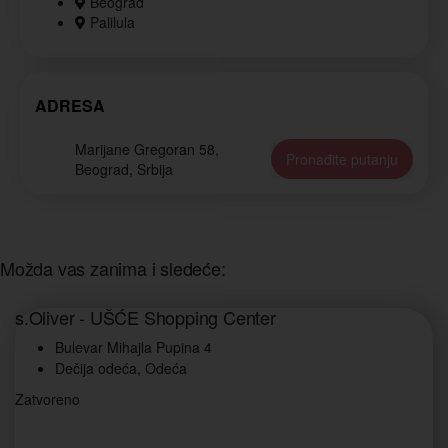
Beograd
Palilula
ADRESA
Marijane Gregoran 58,
Pronađite putanju
Beograd, Srbija
Možda vas zanima i sledeće:
s.Oliver - UŠĆE Shopping Center
Bulevar Mihajla Pupina 4
Dečija odeća, Odeća
Zatvoreno