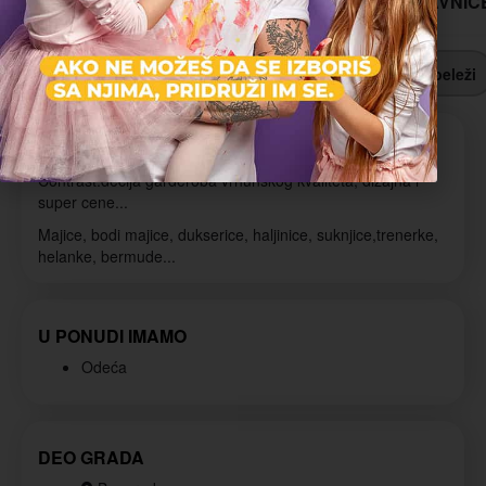
O NAMA
PONUDE
NAŠE PRODAVNIC
Pronađi putanju
Ostavi recenziju
Obeleži
O NAMA
Contrast:dečija garderoba vrhunskog kvaliteta, dizajna i
super cene...
Majice, bodi majice, dukserice, haljinice, suknjice,trenerke,
helanke, bermude...
U PONUDI IMAMO
Odeća
DEO GRADA