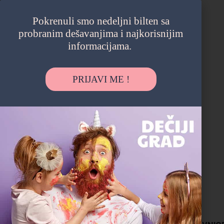
Pokrenuli smo nedeljni bilten sa
probranim dešavanjima i najkorisnijim
informacijama.
PRIJAVI ME !
Contrast - Palilula
Prodavnica dečije odeće
Adresa
Marijane Gregoran 58, Beograd, Srbija
Pronadjite na mapi