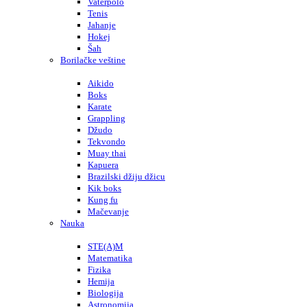
Vaterpolo
Tenis
Jahanje
Hokej
Šah
Borilačke veštine
Aikido
Boks
Karate
Grappling
Džudo
Tekvondo
Muay thai
Kapuera
Brazilski džiju džicu
Kik boks
Kung fu
Mačevanje
Nauka
STE(A)M
Matematika
Fizika
Hemija
Biologija
Astronomija