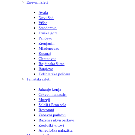
Dnevni izleti
Avala
Novi Sad
Vršac
Smederevo
Fruška gora
Pančevo
Zrenjanin
Mladenovac
Kosmaj
Obrenovac
Bojčinska šuma
Barajevo
Deliblatska peščara
Tematski izleti
Jahanje konja
Crkve i manastiri
Muzeji
Salaši i Etno sela
Restorani
Zabavni parkovi
Bazeni i akva parkovi
Zoološki vrtovi
Arheološka nalazišta