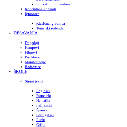
Edukativni rođendani
Rođendani u prirodi
Igraonice
Klasicna igraonica
Tematski rođendani
DEŠAVANJA
Događaji
Kampovi
Filmovi
Predstave
Manifestacije
Radionice
ŠKOLE
Strani jezici
Engleski
Francuski
Nemački
Italijanski
Španski
Portugalski
Ruski
Grčki