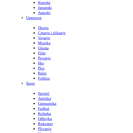
Kineski
Japanski
Arapski
Umetnost
Dizajn
Crtanje i slikanje
Vajanje
Muzika
Gluma
Film
Pevanje
Hor
Ples
Balet
Folklor
Sport
Sportić
Atletika
Gimnastika
Fudbal
Košarka
Odbojka
Rukomet
Plivanje