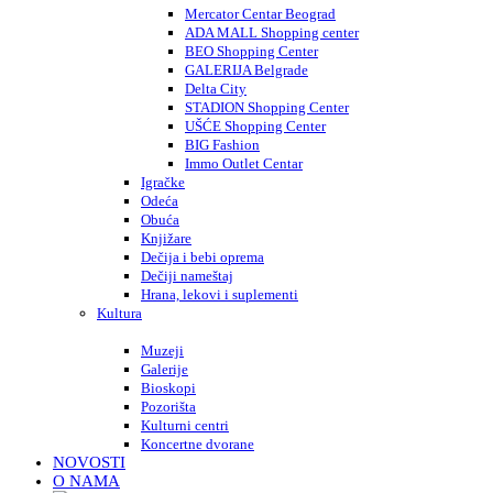
Mercator Centar Beograd
ADA MALL Shopping center
BEO Shopping Center
GALERIJA Belgrade
Delta City
STADION Shopping Center
UŠĆE Shopping Center
BIG Fashion
Immo Outlet Centar
Igračke
Odeća
Obuća
Knjižare
Dečija i bebi oprema
Dečiji nameštaj
Hrana, lekovi i suplementi
Kultura
Muzeji
Galerije
Bioskopi
Pozorišta
Kulturni centri
Koncertne dvorane
NOVOSTI
O NAMA