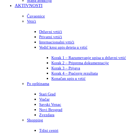
Mapa atrakcija
AKTIVNOSTI
Čuvaonice
Vrtići
Državni vrtići
Privatni vrtići
Internacionalni vrtići
Vodič kroz upis deteta u vrtić
Korak 1 – Razumevanje upisa u državni vrtić
Korak 2 – Priprema dokumentacije
Korak 3 – Prijava
Korak 4 – Praćenje rezultata
Konačan upis u vrtić
Po opštinama
Stari Grad
Vračar
Savski Venac
Novi Beograd
Zvezdara
Shopping
Tržni centri