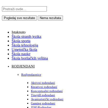
Pogledaj sve rezultate
Nema rezultata
Istaknuto
Škola stranih jezika
Škola sporta
Škola tehnologija
Umetnička škola
Škola nauke
Škola borilačkih veština
RODJENDANI
Rodjendaonice
Aktivni rođendani
Kreativni rođendani
Konceptualni rođendani
Tinejdž rođendani
Avanturistički rođendani
Gaming rođendani
ZOO Rođendan