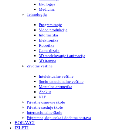
Ekologija
Medicina
Tehnologija
Programiranje
Video produkcija
Informatika
Elektronika
Robotika
Game dizajn
3D modelovanje i animacija
3D štampa
Životne veštine
Intelektualne veštine
Socio-emocionalne veštine
Mentalna aritmetika
Abakus
NLP
Privatne osnovne škole
Privatne srednje škole
Internacionalne škole
Pripremna, dopunska i dodatna nastava
BORAVCI
IZLETI