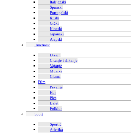
Italijanski
Španski
Portugalski
Ruski
Grčki
Kineski
Japanski
Arapski
Umetnost
Dizajn
Crtanje i slikanje
Vajanje
Muzika
Gluma
Film
Pevanje
Hor
Ples
Balet
Folklor
Sport
Sportić
Atletika