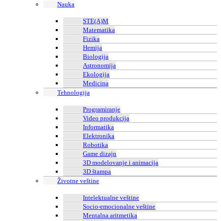
Nauka
STE(A)M
Matematika
Fizika
Hemija
Biologija
Astronomija
Ekologija
Medicina
Tehnologija
Programiranje
Video produkcija
Informatika
Elektronika
Robotika
Game dizajn
3D modelovanje i animacija
3D štampa
Životne veštine
Intelektualne veštine
Socio-emocionalne veštine
Mentalna aritmetika