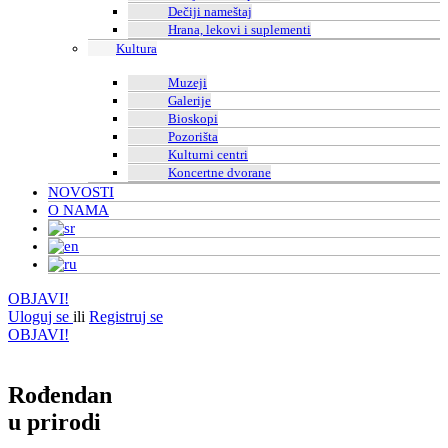
Dečiji nameštaj
Hrana, lekovi i suplementi
Kultura
Muzeji
Galerije
Bioskopi
Pozorišta
Kulturni centri
Koncertne dvorane
NOVOSTI
O NAMA
OBJAVI!
Uloguj se
ili
Registruj se
OBJAVI!
Rođendan
u prirodi