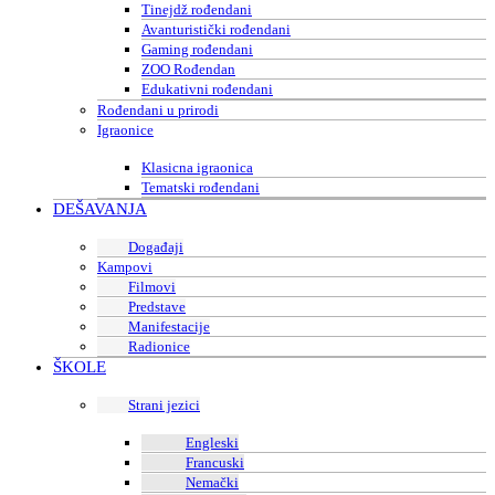
Tinejdž rođendani
Avanturistički rođendani
Gaming rođendani
ZOO Rođendan
Edukativni rođendani
Rođendani u prirodi
Igraonice
Klasicna igraonica
Tematski rođendani
DEŠAVANJA
Događaji
Kampovi
Filmovi
Predstave
Manifestacije
Radionice
ŠKOLE
Strani jezici
Engleski
Francuski
Nemački