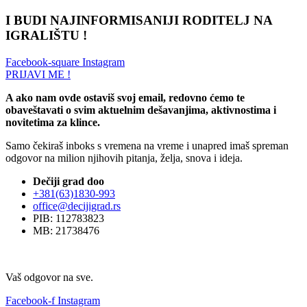
I BUDI NAJINFORMISANIJI RODITELJ NA
IGRALIŠTU !
Facebook-square
Instagram
PRIJAVI ME !
A ako nam ovde ostaviš svoj email, redovno ćemo te
obaveštavati o svim aktuelnim dešavanjima, aktivnostima i
novitetima za klince.
Samo čekiraš inboks s vremena na vreme i unapred imaš spreman
odgovor na milion njihovih pitanja, želja, snova i ideja.
Dečiji grad doo
+381(63)1830-993
office@decijigrad.rs
PIB: 112783823
MB: 21738476
Vaš odgovor na sve.
Facebook-f
Instagram