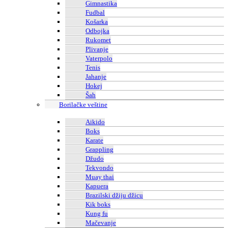
Gimnastika
Fudbal
Košarka
Odbojka
Rukomet
Plivanje
Vaterpolo
Tenis
Jahanje
Hokej
Šah
Borilačke veštine
Aikido
Boks
Karate
Grappling
Džudo
Tekvondo
Muay thai
Kapuera
Brazilski džiju džicu
Kik boks
Kung fu
Mačevanje