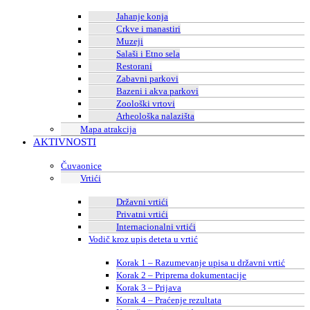
Jahanje konja
Crkve i manastiri
Muzeji
Salaši i Etno sela
Restorani
Zabavni parkovi
Bazeni i akva parkovi
Zoološki vrtovi
Arheološka nalazišta
Mapa atrakcija
AKTIVNOSTI
Čuvaonice
Vrtići
Državni vrtići
Privatni vrtići
Internacionalni vrtići
Vodič kroz upis deteta u vrtić
Korak 1 – Razumevanje upisa u državni vrtić
Korak 2 – Priprema dokumentacije
Korak 3 – Prijava
Korak 4 – Praćenje rezultata