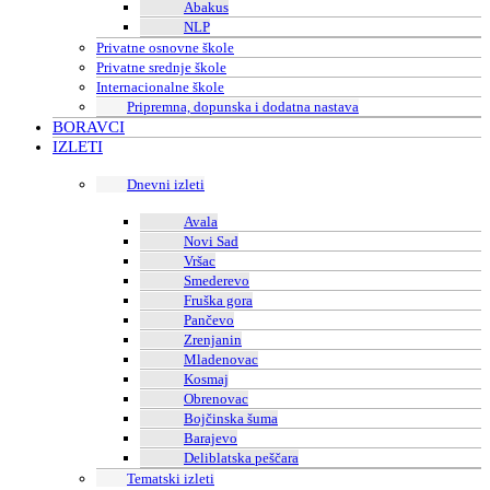
Abakus
NLP
Privatne osnovne škole
Privatne srednje škole
Internacionalne škole
Pripremna, dopunska i dodatna nastava
BORAVCI
IZLETI
Dnevni izleti
Avala
Novi Sad
Vršac
Smederevo
Fruška gora
Pančevo
Zrenjanin
Mladenovac
Kosmaj
Obrenovac
Bojčinska šuma
Barajevo
Deliblatska peščara
Tematski izleti