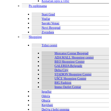
Konačan upis u vrtić
Po opštinama
Stari Grad
Vračar
Savski Venac
Novi Beograd
Zvezdara
Shopping
Tržni centri
Mercator Centar Beograd
ADA MALL Shopping center
BEO Shopping Center
GALERIJA Belgrade
Delta City
STADION Shopping Center
UŠĆE Shopping Center
BIG Fashion
Immo Outlet Centar
Igračke
Odeća
Obuća
Knjižare
Dečija i bebi oprema