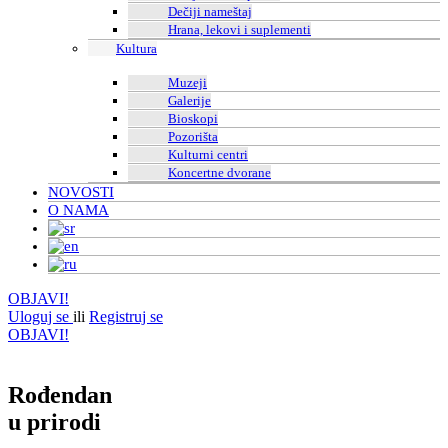
Dečiji nameštaj
Hrana, lekovi i suplementi
Kultura
Muzeji
Galerije
Bioskopi
Pozorišta
Kulturni centri
Koncertne dvorane
NOVOSTI
O NAMA
OBJAVI!
Uloguj se
ili
Registruj se
OBJAVI!
Rođendan
u prirodi