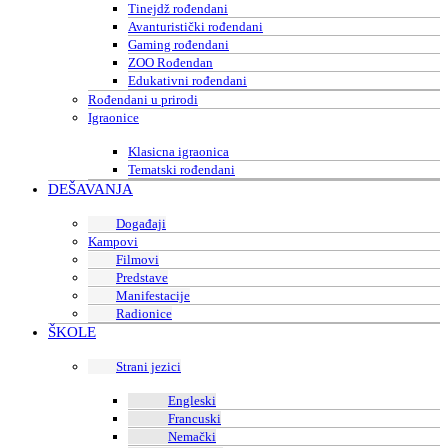
Tinejdž rođendani
Avanturistički rođendani
Gaming rođendani
ZOO Rođendan
Edukativni rođendani
Rođendani u prirodi
Igraonice
Klasicna igraonica
Tematski rođendani
DEŠAVANJA
Događaji
Kampovi
Filmovi
Predstave
Manifestacije
Radionice
ŠKOLE
Strani jezici
Engleski
Francuski
Nemački