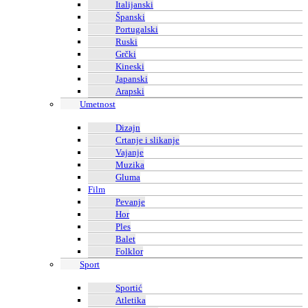
Italijanski
Španski
Portugalski
Ruski
Grčki
Kineski
Japanski
Arapski
Umetnost
Dizajn
Crtanje i slikanje
Vajanje
Muzika
Gluma
Film
Pevanje
Hor
Ples
Balet
Folklor
Sport
Sportić
Atletika