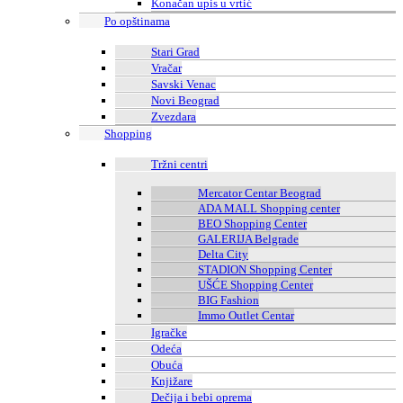
Konačan upis u vrtić
Po opštinama
Stari Grad
Vračar
Savski Venac
Novi Beograd
Zvezdara
Shopping
Tržni centri
Mercator Centar Beograd
ADA MALL Shopping center
BEO Shopping Center
GALERIJA Belgrade
Delta City
STADION Shopping Center
UŠĆE Shopping Center
BIG Fashion
Immo Outlet Centar
Igračke
Odeća
Obuća
Knjižare
Dečija i bebi oprema