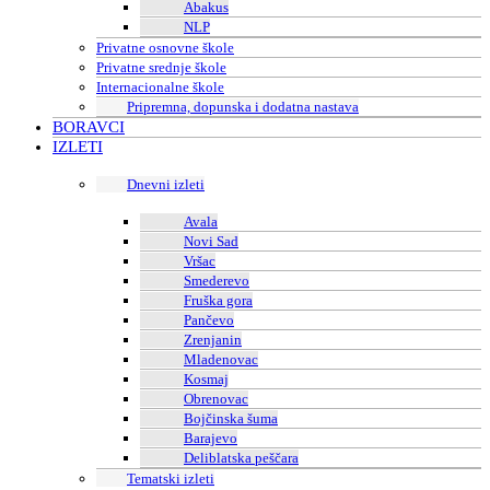
Abakus
NLP
Privatne osnovne škole
Privatne srednje škole
Internacionalne škole
Pripremna, dopunska i dodatna nastava
BORAVCI
IZLETI
Dnevni izleti
Avala
Novi Sad
Vršac
Smederevo
Fruška gora
Pančevo
Zrenjanin
Mladenovac
Kosmaj
Obrenovac
Bojčinska šuma
Barajevo
Deliblatska peščara
Tematski izleti