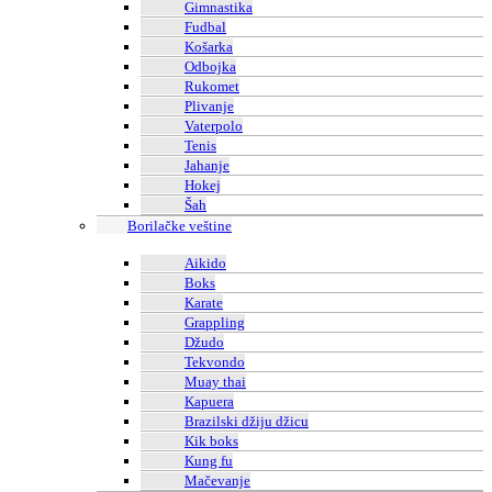
Gimnastika
Fudbal
Košarka
Odbojka
Rukomet
Plivanje
Vaterpolo
Tenis
Jahanje
Hokej
Šah
Borilačke veštine
Aikido
Boks
Karate
Grappling
Džudo
Tekvondo
Muay thai
Kapuera
Brazilski džiju džicu
Kik boks
Kung fu
Mačevanje