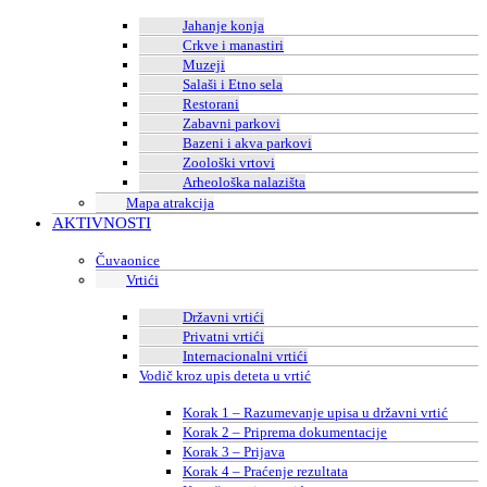
Jahanje konja
Crkve i manastiri
Muzeji
Salaši i Etno sela
Restorani
Zabavni parkovi
Bazeni i akva parkovi
Zoološki vrtovi
Arheološka nalazišta
Mapa atrakcija
AKTIVNOSTI
Čuvaonice
Vrtići
Državni vrtići
Privatni vrtići
Internacionalni vrtići
Vodič kroz upis deteta u vrtić
Korak 1 – Razumevanje upisa u državni vrtić
Korak 2 – Priprema dokumentacije
Korak 3 – Prijava
Korak 4 – Praćenje rezultata