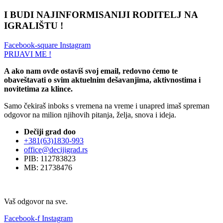
I BUDI NAJINFORMISANIJI RODITELJ NA
IGRALIŠTU !
Facebook-square
Instagram
PRIJAVI ME !
A ako nam ovde ostaviš svoj email, redovno ćemo te
obaveštavati o svim aktuelnim dešavanjima, aktivnostima i
novitetima za klince.
Samo čekiraš inboks s vremena na vreme i unapred imaš spreman
odgovor na milion njihovih pitanja, želja, snova i ideja.
Dečiji grad doo
+381(63)1830-993
office@decijigrad.rs
PIB: 112783823
MB: 21738476
Vaš odgovor na sve.
Facebook-f
Instagram