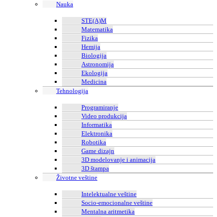
Nauka
STE(A)M
Matematika
Fizika
Hemija
Biologija
Astronomija
Ekologija
Medicina
Tehnologija
Programiranje
Video produkcija
Informatika
Elektronika
Robotika
Game dizajn
3D modelovanje i animacija
3D štampa
Životne veštine
Intelektualne veštine
Socio-emocionalne veštine
Mentalna aritmetika