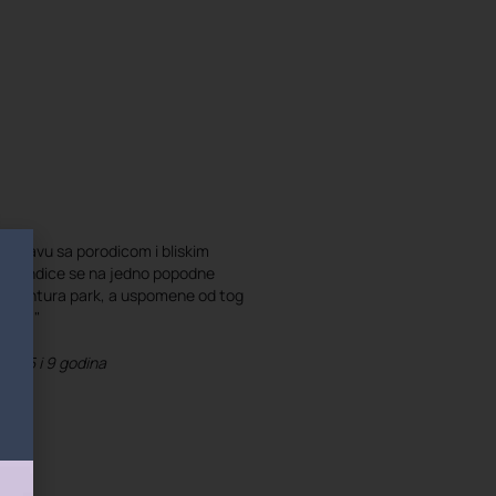
proslavu sa porodicom i bliskim
e vikendice se na jedno popodne
li avantura park, a uspomene od tog
vamo."
ce, 5 i 9 godina