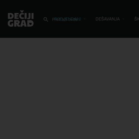
RODJENDANI
DEŠAVANJA
Š