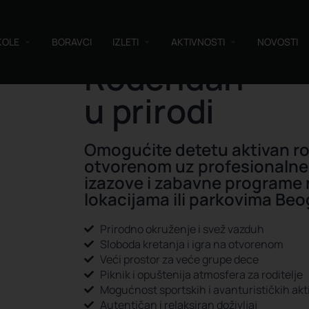
KOLE
BORAVCI
IZLETI
AKTIVNOSTI
NOVOSTI
Rođendan
u prirodi
Omogućite detetu aktivan r
otvorenom uz profesionalne
izazove i zabavne programe 
lokacijama ili parkovima Be
Prirodno okruženje i svež vazduh
Sloboda kretanja i igra na otvorenom
Veći prostor za veće grupe dece
Piknik i opuštenija atmosfera za roditelje
Mogućnost sportskih i avanturističkih akt
Autentičan i relaksiran doživljaj