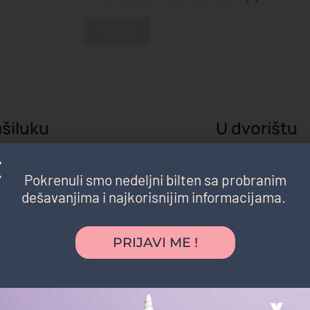
Pozovi
šiluku
U dvorištu
rednost bila je što nismo morali nigde da
"Želeli smo intimniju 
ođendan je organizovan u parku blizu naše
prijateljima. Dvorišt
Pokrenuli smo nedeljni bilten sa probranim
a su se igrala satima, a komšije i prijatelji su
pretvorilo u pravi ma
dešavanjima i najkorisnijim informacijama.
 da nam se pridruže. Baš jednostavno, opušteno i
dana i dalje prepriča
."
Ana S.
majka dvoje de
atasaurus
PRIJAVI ME !