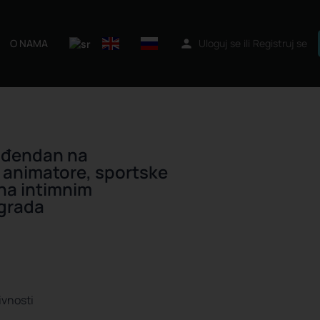
O NAMA
Uloguj se
ili
Registruj se
ođendan na
 animatore, sportske
na intimnim
ograda
ivnosti