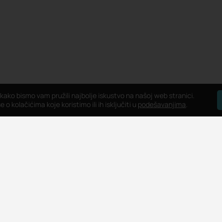
 kako bismo vam pružili najbolje iskustvo na našoj web stranici.
 o kolačićima koje koristimo ili ih isključiti u
podešavanjima
.