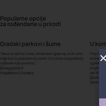
Popularne opcije
za rođendane u prirodi
Gradski parkovi i šume
U kom
"Deca su satima trčala, istraživala i igrala se, a čim smo
"Najveća p
stigli kući su popadali od umora. Ovo je bio najopušteniji
mrdnemo. R
rođendan koji pamtimo."
zgrade, dec
mogli lako
bez stresa
Magdalena P.
Zvezdara
Marko R.
t