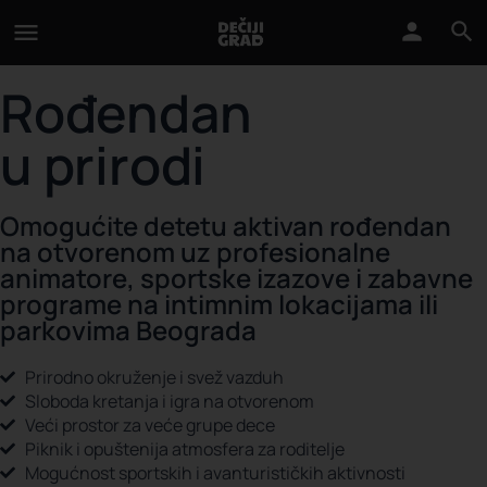
Rođendan
u prirodi
Omogućite detetu aktivan rođendan
na otvorenom uz profesionalne
animatore, sportske izazove i zabavne
programe na intimnim lokacijama ili
parkovima Beograda
Prirodno okruženje i svež vazduh
Sloboda kretanja i igra na otvorenom
Veći prostor za veće grupe dece
Piknik i opuštenija atmosfera za roditelje
Mogućnost sportskih i avanturističkih aktivnosti