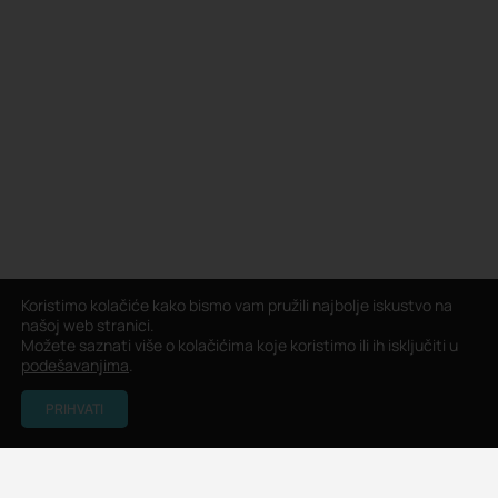
Koristimo kolačiće kako bismo vam pružili najbolje iskustvo na
našoj web stranici.
Možete saznati više o kolačićima koje koristimo ili ih isključiti u
podešavanjima
.
PRIHVATI