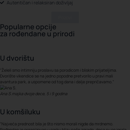
Autentičan i relaksiran doživljaj
Pozovi
Popularne opcije
za rođendane u prirodi
U dvorištu
"Želeli smo intimniju proslavu sa porodicom i bliskim prijateljima.
Dvorište vikendice se na jedno popodne pretvorilo u pravi mali
avantura park, a uspomene od tog dana i dalje prepričavamo."
Ana S.
majka dvoje dece, 5 i 9 godina
U komšiluku
"Najveća prednost bila je što nismo morali nigde da mrdnemo.
Rođendan je organizovan u parku blizu naše zgrade, deca su se igrala